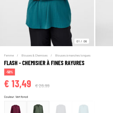
01
06
Femme
Blouses & Chemises
Blouses à manches longues
FLASH - CHEMISIER À FINES RAYURES
-50%
€ 13,49
€ 26,99
Couleur:
Vert foncé