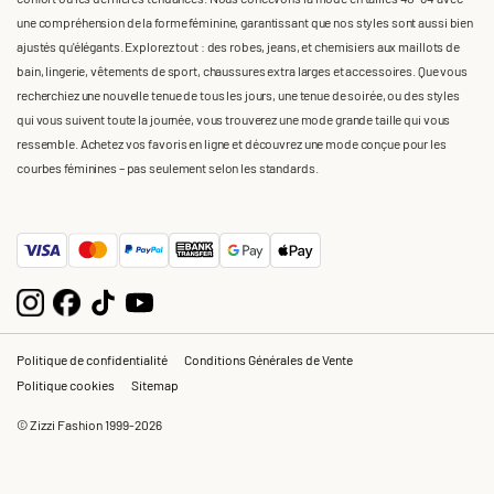
une compréhension de la forme féminine, garantissant que nos styles sont aussi bien
ajustés qu'élégants. Explorez tout : des robes, jeans, et chemisiers aux maillots de
bain, lingerie, vêtements de sport, chaussures extra larges et accessoires. Que vous
recherchiez une nouvelle tenue de tous les jours, une tenue de soirée, ou des styles
qui vous suivent toute la journée, vous trouverez une mode grande taille qui vous
ressemble. Achetez vos favoris en ligne et découvrez une mode conçue pour les
courbes féminines – pas seulement selon les standards.
Politique de confidentialité
Conditions Générales de Vente
Politique cookies
Sitemap
© Zizzi Fashion 1999-2026