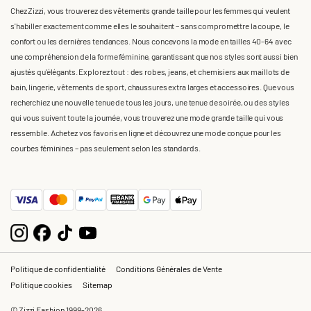
Chez Zizzi, vous trouverez des vêtements grande taille pour les femmes qui veulent
s'habiller exactement comme elles le souhaitent – sans compromettre la coupe, le
confort ou les dernières tendances. Nous concevons la mode en tailles 40-64 avec
une compréhension de la forme féminine, garantissant que nos styles sont aussi bien
ajustés qu'élégants. Explorez tout : des robes, jeans, et chemisiers aux maillots de
bain, lingerie, vêtements de sport, chaussures extra larges et accessoires. Que vous
recherchiez une nouvelle tenue de tous les jours, une tenue de soirée, ou des styles
qui vous suivent toute la journée, vous trouverez une mode grande taille qui vous
ressemble. Achetez vos favoris en ligne et découvrez une mode conçue pour les
courbes féminines – pas seulement selon les standards.
Politique de confidentialité
Conditions Générales de Vente
Politique cookies
Sitemap
© Zizzi Fashion 1999-2026