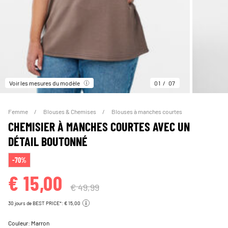
Voir les mesures du modèle
01
07
Femme
Blouses & Chemises
Blouses à manches courtes
CHEMISIER À MANCHES COURTES AVEC UN
DÉTAIL BOUTONNÉ
-70%
€ 15,00
€ 49,99
30 jours de BEST PRICE*: € 15,00
Couleur:
Marron