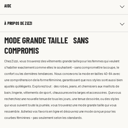
AIDE
À PROPOS DE ZIZZI
MODE GRANDE TAILLE SANS
COMPROMIS
Chez Zizzi, vous trouverez des vêtements grande taille pour les femmes qui veulent
s'habiller exactement comme elles le souhaitent – sans compromettre la coupe, le
confort ou les dernières tendances. Nous concevons la mode en tailles 40-64 avec
une compréhension de la forme féminine, garantissant que nos styles sont aussi bien
ajustés qu'élégants. Explorez tout : des robes, jeans, et chemisiers aux maillots de
bain, lingerie, vêtements de sport, chaussures extra larges et accessoires. Que vous
recherchiez une nouvelle tenue de tous les jours, une tenue de soirée, ou des styles
qui vous suivent toute la journée, vous trouverez une mode grande taille qui vous
ressemble. Achetez vos favoris en ligne et découvrez une mode conçue pour les
courbes féminines – pas seulement selon les standards.