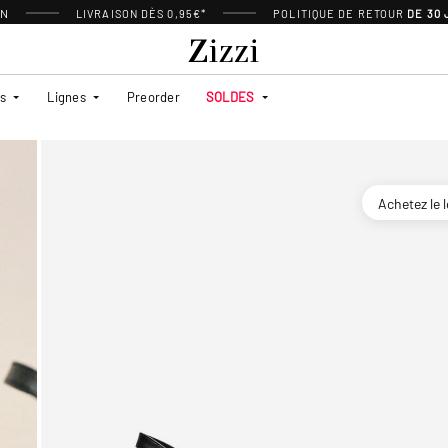
ON
LIVRAISON DÈS 0,95€*
POLITIQUE DE RETOUR
DE 30
es
Lignes
Preorder
SOLDES
Achetez le 