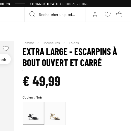
 JOURS
ÉCHANGE GRATUIT
SOUS 30 JOURS
Femme
Chaussures
Talons
EXTRA LARGE - ESCARPINS À
look
BOUT OUVERT ET CARRÉ
€ 49,99
Couleur:
Noir