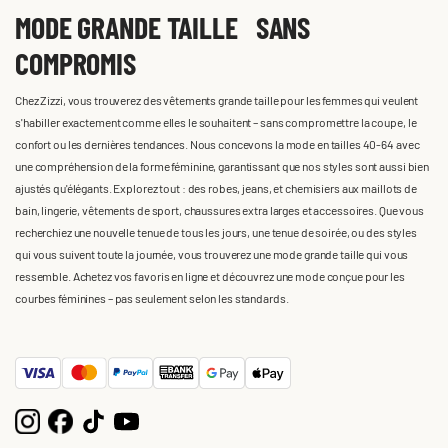
MODE GRANDE TAILLE SANS
COMPROMIS
Chez Zizzi, vous trouverez des vêtements grande taille pour les femmes qui veulent
s'habiller exactement comme elles le souhaitent – sans compromettre la coupe, le
confort ou les dernières tendances. Nous concevons la mode en tailles 40-64 avec
une compréhension de la forme féminine, garantissant que nos styles sont aussi bien
ajustés qu'élégants. Explorez tout : des robes, jeans, et chemisiers aux maillots de
bain, lingerie, vêtements de sport, chaussures extra larges et accessoires. Que vous
recherchiez une nouvelle tenue de tous les jours, une tenue de soirée, ou des styles
qui vous suivent toute la journée, vous trouverez une mode grande taille qui vous
ressemble. Achetez vos favoris en ligne et découvrez une mode conçue pour les
courbes féminines – pas seulement selon les standards.