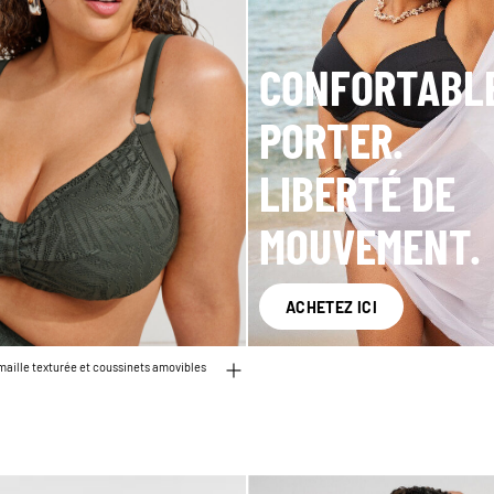
CONFORTABL
PORTER.
LIBERTÉ DE
MOUVEMENT.
ACHETEZ ICI
maille texturée et coussinets amovibles