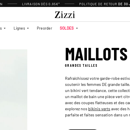
ON
LIVRAISON DÈS 0,95€*
POLITIQUE DE RETOUR
DE 30
es
Lignes
Preorder
SOLDES
MAILLOTS
GRANDES TAILLES
Rafraîchissez votre garde-robe estiva
soutenir les femmes DE grande taill
un bikini vert tendance, cette collec
un maillot de bain une pièce vert cit
avec des coupes flatteuses et des ca
explorez nos
bikinis verts
avec des h
parfaite et faites sensation dans un