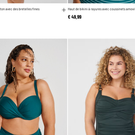
ton avec des bretelles fines
Haut de bikini à rayures avec coussinets amovi
€ 49,99