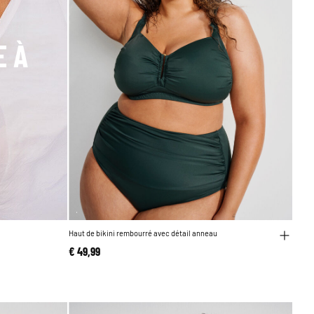
E À
Haut de bikini rembourré avec détail anneau
€ 49,99