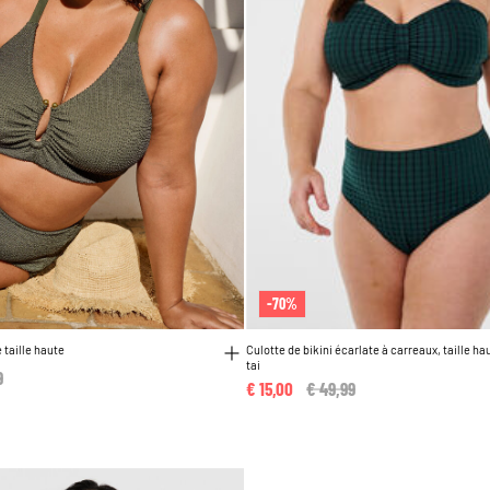
-70%
 taille haute
Culotte de bikini écarlate à carreaux, taille h
tai
reduced from
9
to
€ 15,00
Price reduced from
€ 49,99
to