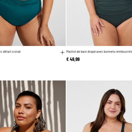
ec détail croisé
Maillot de bain drapé avec bonnets rembourré
€ 49,99