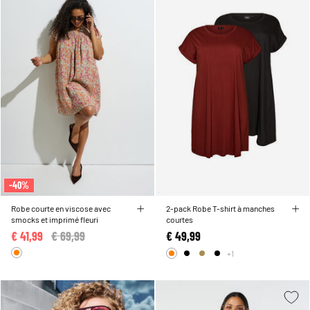
-40%
Robe courte en viscose avec
2-pack Robe T-shirt à manches
smocks et imprimé fleuri
courtes
€ 41,99
Price reduced from
€ 69,99
to
€ 49,99
+1