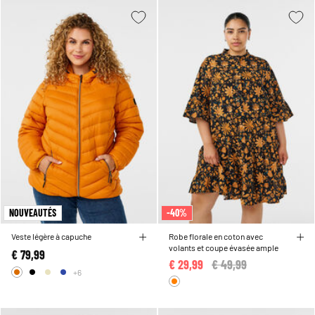
NOUVEAUTÉS
-40%
Veste légère à capuche
Robe florale en coton avec
volants et coupe évasée ample
€ 79,99
€ 29,99
Price reduced from
€ 49,99
to
+6