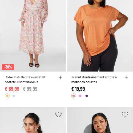
-30%
Robe midi fleurie avec effet
T-shirt d'entraînement ample à
portefeuille et smocks
manches courtes
€ 69,99
Price reduced from
€ 99,99
to
€ 19,99