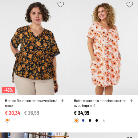
-45%
Blouse fleurie en coton avec lien à
Robe en coton à manches courtes
nouer
avec imprimé
€ 20,34
Price reduced from
€ 36,99
to
€ 34,99
+8