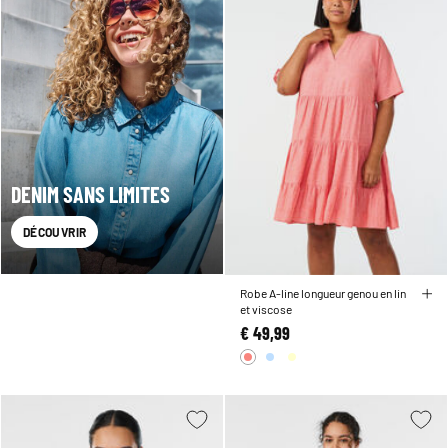
DENIM SANS LIMITES
DÉCOUVRIR
Robe A-line longueur genou en lin
et viscose
€ 49,99