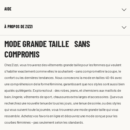
AIDE
À PROPOS DE ZIZZI
MODE GRANDE TAILLE SANS
COMPROMIS
Chez Zizzi, vous trouverez des vêtements grande taille pour les femmes qui veulent
s'habiller exactement comme elles le souhaitent – sans compromettre la coupe, le
confort ou les dernières tendances. Nous concevons la mode en tailles 40-64 avec
une compréhension de la forme féminine, garantissant que nos styles sont aussi bien
ajustés qu'élégants. Explorez tout : des robes, jeans, et chemisiers aux maillots de
bain, lingerie, vêtements de sport, chaussures extra larges et accessoires. Que vous
recherchiez une nouvelle tenue de tous les jours, une tenue de soirée, ou des styles
qui vous suivent toute la journée, vous trouverez une mode grande taille qui vous
ressemble. Achetez vos favoris en ligne et découvrez une mode conçue pour les
courbes féminines – pas seulement selon les standards.