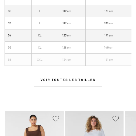
50
L
112 cm
131 cm
52
L
117 cm
136 cm
54
XL
123 cm
141 cm
56
XL
128 cm
146 cm
58
XXL
134 cm
151 cm
VOIR TOUTES LES TAILLES