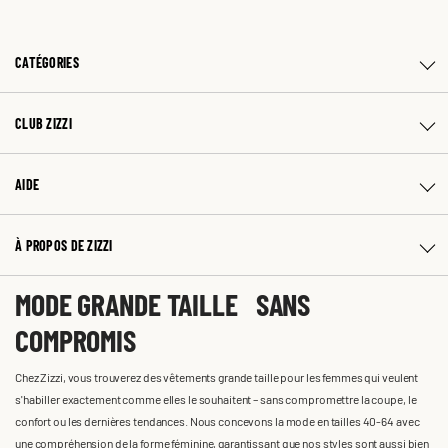
CATÉGORIES
CLUB ZIZZI
AIDE
À PROPOS DE ZIZZI
MODE GRANDE TAILLE SANS
COMPROMIS
Chez Zizzi, vous trouverez des vêtements grande taille pour les femmes qui veulent
s'habiller exactement comme elles le souhaitent – sans compromettre la coupe, le
confort ou les dernières tendances. Nous concevons la mode en tailles 40-64 avec
une compréhension de la forme féminine, garantissant que nos styles sont aussi bien