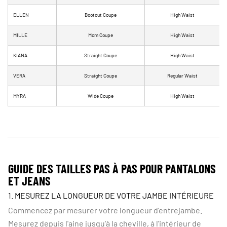
ELLEN
Bootcut Coupe
High Waist
MILLE
Mom Coupe
High Waist
KIANA
Straight Coupe
High Waist
VERA
Straight Coupe
Regular Waist
MYRA
Wide Coupe
High Waist
GUIDE DES TAILLES PAS À PAS POUR PANTALONS
ET JEANS
1. MESUREZ LA LONGUEUR DE VOTRE JAMBE INTÉRIEURE
Commencez par mesurer votre longueur d'entrejambe.
Mesurez depuis l'aine jusqu'à la cheville, à l'intérieur de