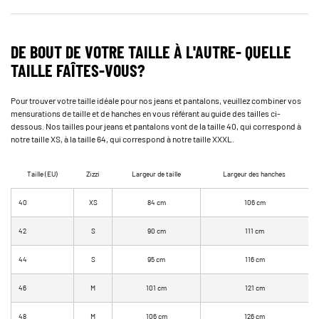
DE BOUT DE VOTRE TAILLE À L'AUTRE- QUELLE
TAILLE FAÎTES-VOUS?
Pour trouver votre taille idéale pour nos jeans et pantalons, veuillez combiner vos
mensurations de taille et de hanches en vous référant au guide des tailles ci-
dessous. Nos tailles pour jeans et pantalons vont de la taille 40, qui correspond à
notre taille XS, à la taille 64, qui correspond à notre taille XXXL.
Taille (EU)
Zizzi
Largeur de taille
Largeur des hanches
40
XS
84 cm
106 cm
42
S
90 cm
111 cm
44
S
95 cm
116 cm
46
M
101 cm
121 cm
48
M
106 cm
126 cm