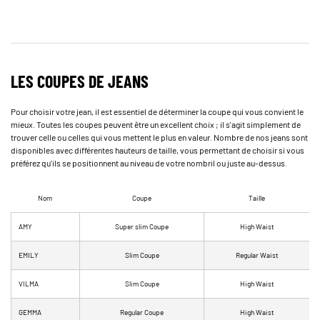
LES COUPES DE JEANS
Pour choisir votre jean, il est essentiel de déterminer la coupe qui vous convient le
mieux. Toutes les coupes peuvent être un excellent choix ; il s'agit simplement de
trouver celle ou celles qui vous mettent le plus en valeur. Nombre de nos jeans sont
disponibles avec différentes hauteurs de taille, vous permettant de choisir si vous
préférez qu'ils se positionnent au niveau de votre nombril ou juste au-dessus.
Nom
Coupe
Taille
AMY
Super slim Coupe
High Waist
EMILY
Slim Coupe
Regular Waist
VILMA
Slim Coupe
High Waist
GEMMA
Regular Coupe
High Waist