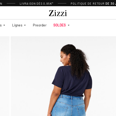
ON
LIVRAISON DÈS 0,95€*
POLITIQUE DE RETOUR
DE 30
es
Lignes
Preorder
SOLDES