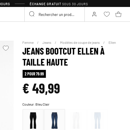
 JOURS
ÉCHANGE GRATUIT
SOUS 30 JOURS
Femme
Jeans
Modèles de coupe de jeans
Ellen
JEANS BOOTCUT ELLEN À
TAILLE HAUTE
2 POUR 79.99
€ 49,99
Couleur:
Bleu Clair