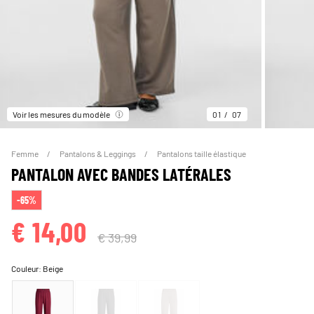
Voir les mesures du modèle
01
07
Femme
Pantalons & Leggings
Pantalons taille élastique
PANTALON AVEC BANDES LATÉRALES
-65%
€ 14,00
€ 39,99
Couleur:
Beige