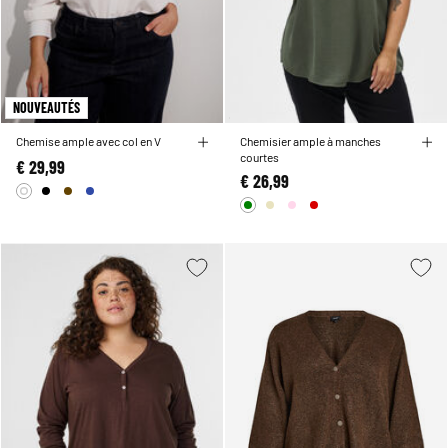
NOUVEAUTÉS
Chemise ample avec col en V
Chemisier ample à manches
courtes
€ 29,99
€ 26,99