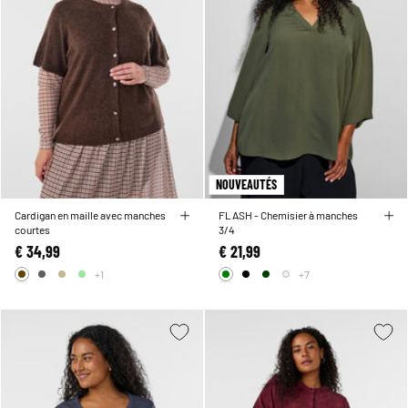
NOUVEAUTÉS
Cardigan en maille avec manches
FLASH - Chemisier à manches
courtes
3/4
€ 34,99
€ 21,99
+1
+7