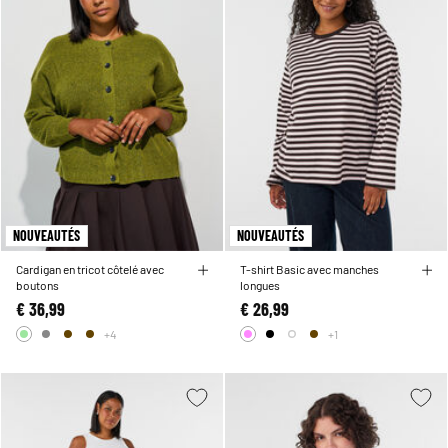
NOUVEAUTÉS
NOUVEAUTÉS
Cardigan en tricot côtelé avec
T-shirt Basic avec manches
boutons
longues
€ 36,99
€ 26,99
+4
+1