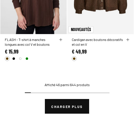
NOUVEAUTÉS
FLASH - T-shirt à manches
Cardigan avec boutons décoratifs
longues avec col V et boutons
et col en V
€ 15,99
€ 49,99
Affiché 46 parmi 644 produits
CHARGER PLUS