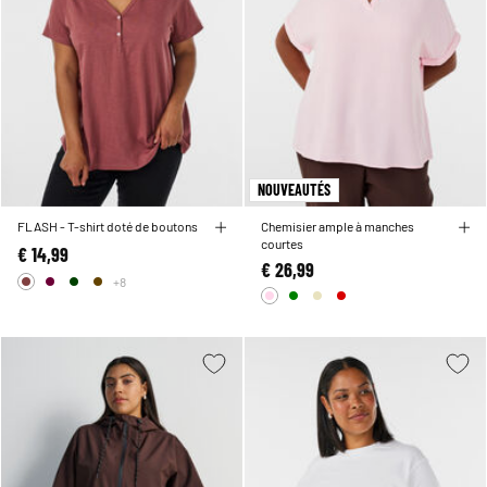
NOUVEAUTÉS
FLASH - T-shirt doté de boutons
Chemisier ample à manches
courtes
€ 14,99
€ 26,99
+8