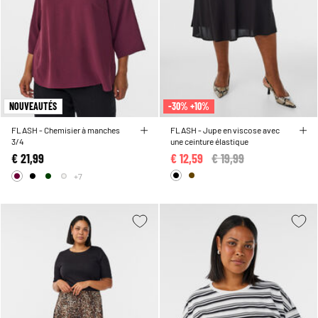
NOUVEAUTÉS
-30% +10%
FLASH - Chemisier à manches
FLASH - Jupe en viscose avec
3/4
une ceinture élastique
€ 21,99
€ 12,59
Price reduced from
€ 19,99
to
+7