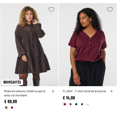
NOUVEAUTÉS
Robe en velours côtelé coupe A
FLASH - T-shirt doté de boutons
avec col montant
€ 14,99
€ 69,99
+8