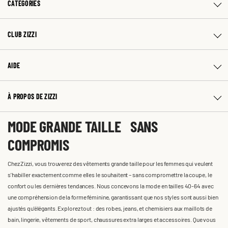
CATÉGORIES
CLUB ZIZZI
AIDE
À PROPOS DE ZIZZI
MODE GRANDE TAILLE SANS
COMPROMIS
Chez Zizzi, vous trouverez des vêtements grande taille pour les femmes qui veulent
s'habiller exactement comme elles le souhaitent – sans compromettre la coupe, le
confort ou les dernières tendances. Nous concevons la mode en tailles 40-64 avec
une compréhension de la forme féminine, garantissant que nos styles sont aussi bien
ajustés qu'élégants. Explorez tout : des robes, jeans, et chemisiers aux maillots de
bain, lingerie, vêtements de sport, chaussures extra larges et accessoires. Que vous