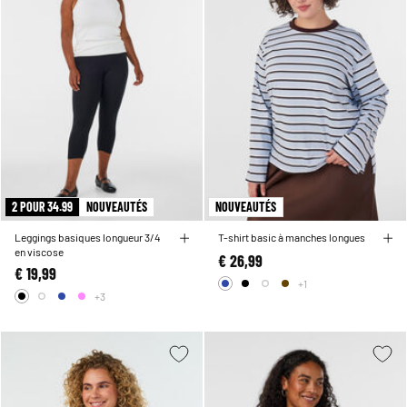
2 POUR 34.99
NOUVEAUTÉS
NOUVEAUTÉS
Leggings basiques longueur 3/4
T-shirt basic à manches longues
en viscose
€ 26,99
€ 19,99
+1
+3