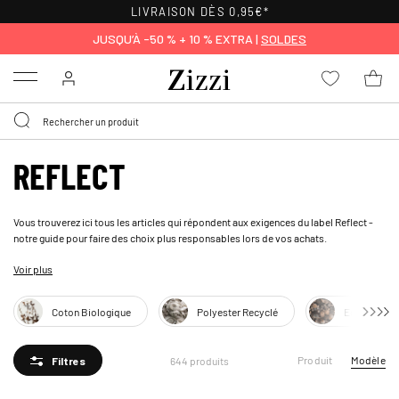
POLITIQUE DE RETOUR
DE 30 JOURS
JUSQU’À -50 % + 10 % EXTRA |
SOLDES
Menu
REFLECT
Vous trouverez ici tous les articles qui répondent aux exigences du label Reflect -
notre guide pour faire des choix plus responsables lors de vos achats.
Voir plus
Les articles labelisés Reflect contiennent au moins 50 % de coton biologique, 50 %
de polyester recyclé, 50 % Lenzing ™ EcoVero isk Viscose ou 50 % Lenzing TENCEL
™. En savoir plus sur les matières et les articles labélisés
Reflect
ici.
Coton Biologique
Polyester Recyclé
Ecovero
Produit
Modèle
644 produits
Filtres