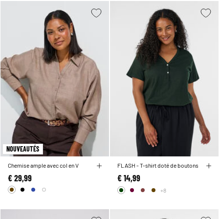
NOUVEAUTÉS
Chemise ample avec col en V
FLASH - T-shirt doté de boutons
€ 29,99
€ 14,99
+8