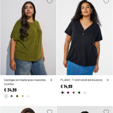
Cardigan en maille avec manches
FLASH - T-shirt doté de boutons
courtes
€ 14,99
€ 34,99
+8
+1