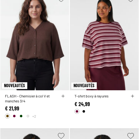
NOUVEAUTÉS
NOUVEAUTÉS
FLASH - Chemisier à col V et
T-shirt boxy à rayures
manches 3/4
€ 24,99
€ 21,99
+2