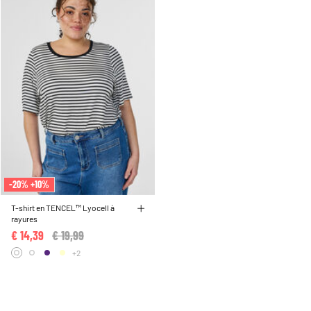
-20% +10%
T-shirt en TENCEL™ Lyocell à
rayures
€ 14,39
Price reduced from
€ 19,99
to
+2