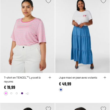
T-shirt en TENCEL™ Lyocell à
Jupe maxi en jean avec volants
rayures
€ 49,99
€ 19,99
+2