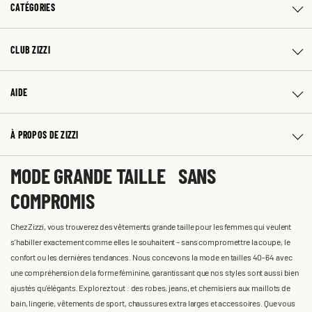
CATÉGORIES
CLUB ZIZZI
AIDE
À PROPOS DE ZIZZI
MODE GRANDE TAILLE SANS
COMPROMIS
Chez Zizzi, vous trouverez des vêtements grande taille pour les femmes qui veulent
s'habiller exactement comme elles le souhaitent – sans compromettre la coupe, le
confort ou les dernières tendances. Nous concevons la mode en tailles 40-64 avec
une compréhension de la forme féminine, garantissant que nos styles sont aussi bien
ajustés qu'élégants. Explorez tout : des robes, jeans, et chemisiers aux maillots de
bain, lingerie, vêtements de sport, chaussures extra larges et accessoires. Que vous