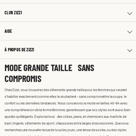
CLUB ZIZZI
AIDE
À PROPOS DE ZIZZI
MODE GRANDE TAILLE SANS
COMPROMIS
Chez Zizzi, vous trouverez des vêtements grande taille pour les femmes qui veulent
s'habiller exactement comme elles le souhaitent – sans compromettre la coupe, le
confort ou les dernières tendances. Nous concevons la mode en tailles 40-64 avec
une compréhension de la forme féminine, garantissant que nos styles sont aussi bien
ajustés qu'élégants. Explorez tout : des robes, jeans, et chemisiers aux maillots de
bain, lingerie, vêtements de sport, chaussures extra larges et accessoires. Que vous
recherchiez une nouvelle tenue de tous les jours, une tenue de soirée, ou des styles