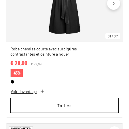
01
/
07
Robe chemise courte avec surpiqûres
contrastantes et ceinture à nouer
€ 28,00
Price reduced from
€ 79,99
to
-65%
Voir davantage
Tailles