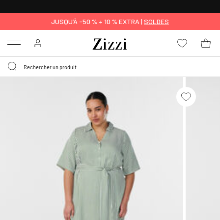
LIVRAISON DÈS 0,95€*
JUSQU’À -50 % + 10 % EXTRA |
SOLDES
Menu