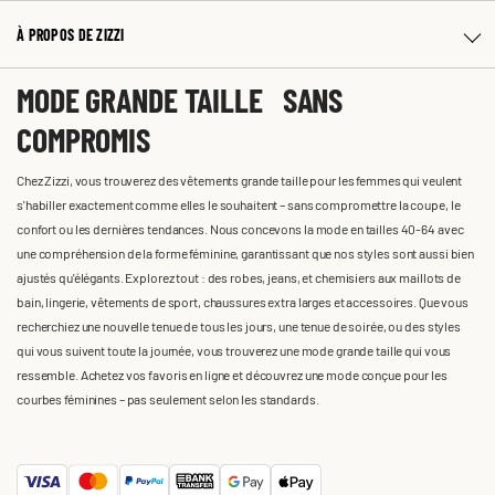
À PROPOS DE ZIZZI
MODE GRANDE TAILLE SANS
COMPROMIS
Chez Zizzi, vous trouverez des vêtements grande taille pour les femmes qui veulent
s'habiller exactement comme elles le souhaitent – sans compromettre la coupe, le
confort ou les dernières tendances. Nous concevons la mode en tailles 40-64 avec
une compréhension de la forme féminine, garantissant que nos styles sont aussi bien
ajustés qu'élégants. Explorez tout : des robes, jeans, et chemisiers aux maillots de
bain, lingerie, vêtements de sport, chaussures extra larges et accessoires. Que vous
recherchiez une nouvelle tenue de tous les jours, une tenue de soirée, ou des styles
qui vous suivent toute la journée, vous trouverez une mode grande taille qui vous
ressemble. Achetez vos favoris en ligne et découvrez une mode conçue pour les
courbes féminines – pas seulement selon les standards.