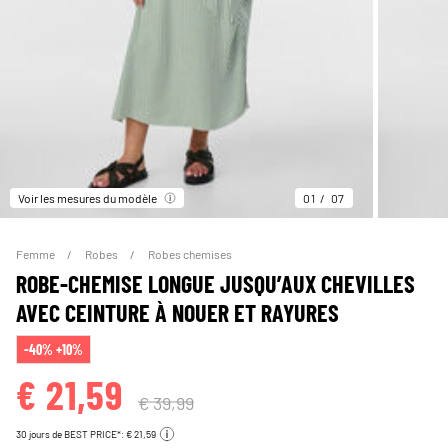
Voir les mesures du modèle
01
07
Femme
Robes
Robes chemises
ROBE-CHEMISE LONGUE JUSQU’AUX CHEVILLES
AVEC CEINTURE À NOUER ET RAYURES
-40% +10%
€ 21,59
€ 39,99
30 jours de BEST PRICE*: € 21,59