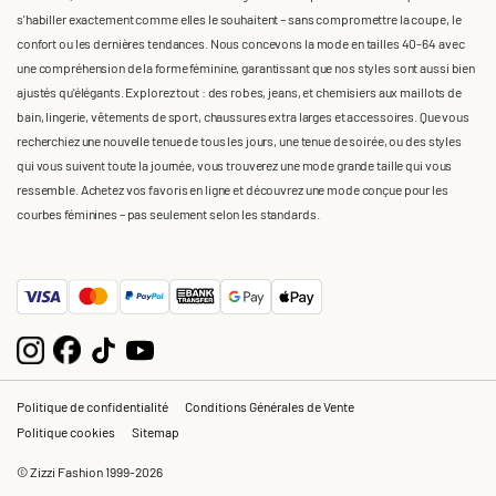
s'habiller exactement comme elles le souhaitent – sans compromettre la coupe, le
confort ou les dernières tendances. Nous concevons la mode en tailles 40-64 avec
une compréhension de la forme féminine, garantissant que nos styles sont aussi bien
ajustés qu'élégants. Explorez tout : des robes, jeans, et chemisiers aux maillots de
bain, lingerie, vêtements de sport, chaussures extra larges et accessoires. Que vous
recherchiez une nouvelle tenue de tous les jours, une tenue de soirée, ou des styles
qui vous suivent toute la journée, vous trouverez une mode grande taille qui vous
ressemble. Achetez vos favoris en ligne et découvrez une mode conçue pour les
courbes féminines – pas seulement selon les standards.
Politique de confidentialité
Conditions Générales de Vente
Politique cookies
Sitemap
© Zizzi Fashion 1999-2026