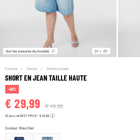
Voir les mesures du modèle
01
07
Femme
Shorts
Shorts en jean
SHORT EN JEAN TAILLE HAUTE
-40%
€ 29,99
€ 49,99
30 jours de BEST PRICE*: € 29,99
Couleur:
Bleu Clair