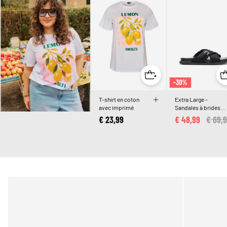
-30%
T-shirt en coton
Extra Large -
avec imprimé
Sandales à brides
croisées et bords à
€ 23,99
€ 48,99
Price
€ 69,
volants