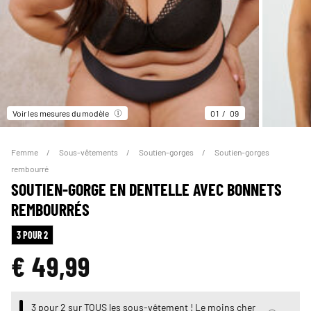
Voir les mesures du modèle
01
09
Femme
Sous-vêtements
Soutien-gorges
Soutien-gorges
rembourré
SOUTIEN-GORGE EN DENTELLE AVEC BONNETS
REMBOURRÉS
3 POUR 2
€ 49,99
3 pour 2 sur TOUS les sous-vêtement ! Le moins cher