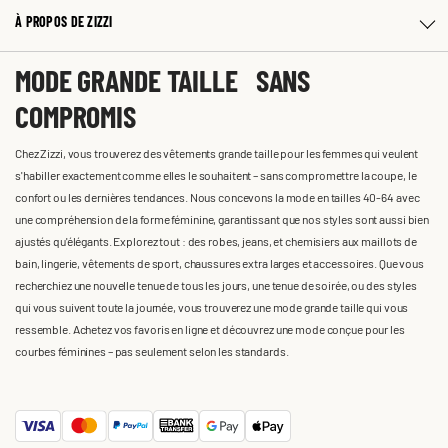
À PROPOS DE ZIZZI
MODE GRANDE TAILLE SANS
COMPROMIS
Chez Zizzi, vous trouverez des vêtements grande taille pour les femmes qui veulent
s'habiller exactement comme elles le souhaitent – sans compromettre la coupe, le
confort ou les dernières tendances. Nous concevons la mode en tailles 40-64 avec
une compréhension de la forme féminine, garantissant que nos styles sont aussi bien
ajustés qu'élégants. Explorez tout : des robes, jeans, et chemisiers aux maillots de
bain, lingerie, vêtements de sport, chaussures extra larges et accessoires. Que vous
recherchiez une nouvelle tenue de tous les jours, une tenue de soirée, ou des styles
qui vous suivent toute la journée, vous trouverez une mode grande taille qui vous
ressemble. Achetez vos favoris en ligne et découvrez une mode conçue pour les
courbes féminines – pas seulement selon les standards.