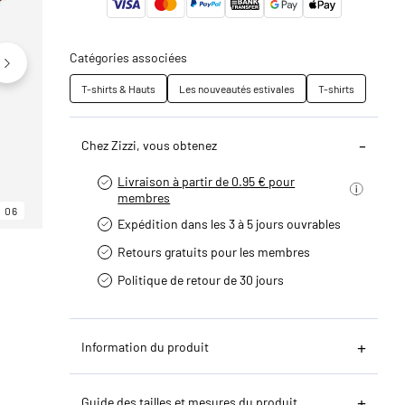
Catégories associées
T-shirts & Hauts
Les nouveautés estivales
T-shirts
Chez Zizzi, vous obtenez
Livraison à partir de 0.95 € pour
membres
06
06
06
Expédition dans les 3 à 5 jours ouvrables
Retours gratuits pour les membres
Politique de retour de 30 jours
Information du produit
Guide des tailles et mesures du produit