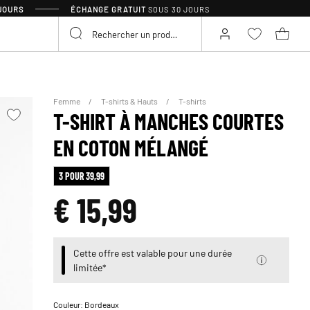
 JOURS
ÉCHANGE GRATUIT
SOUS 30 JOURS
Femme
T-shirts & Hauts
T-shirts
T-SHIRT À MANCHES COURTES
EN COTON MÉLANGÉ
3 POUR 39,99
€ 15,99
Cette offre est valable pour une durée
limitée*
Couleur:
Bordeaux