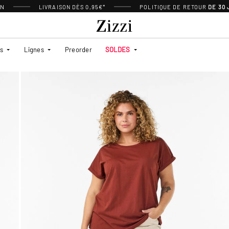
ON
LIVRAISON DÈS 0,95€*
POLITIQUE DE RETOUR
DE 30
es
Lignes
Preorder
SOLDES