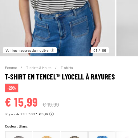
Voir les mesures du modèle
01
06
Femme
T-shirts & Hauts
T-shirts
T-SHIRT EN TENCEL™ LYOCELL À RAYURES
-20%
€ 15,99
€ 19,99
30 jours de BEST PRICE*: € 15,99
Couleur:
Blanc