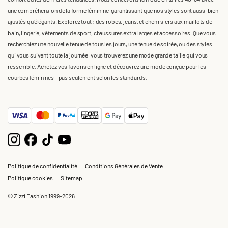
une compréhension de la forme féminine, garantissant que nos styles sont aussi bien
ajustés qu'élégants. Explorez tout : des robes, jeans, et chemisiers aux maillots de
bain, lingerie, vêtements de sport, chaussures extra larges et accessoires. Que vous
recherchiez une nouvelle tenue de tous les jours, une tenue de soirée, ou des styles
qui vous suivent toute la journée, vous trouverez une mode grande taille qui vous
ressemble. Achetez vos favoris en ligne et découvrez une mode conçue pour les
courbes féminines – pas seulement selon les standards.
Politique de confidentialité
Conditions Générales de Vente
Politique cookies
Sitemap
© Zizzi Fashion 1999-2026