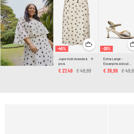
-45%
-20%
Jupe midi évasée à
Extra Large -
pois
Escarpins à bout
ouvert et carré
€ 27,49
Price reduced from
€ 49,99
to
€ 39,99
Price 
€ 49,