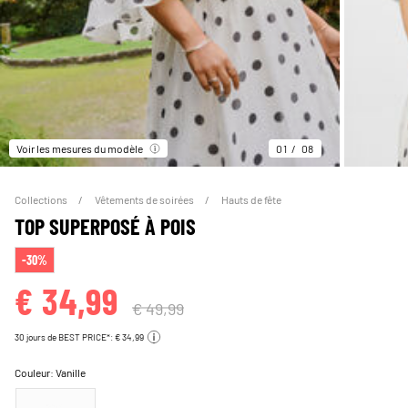
Voir les mesures du modèle
01
08
Collections
Vêtements de soirées
Hauts de fête
TOP SUPERPOSÉ À POIS
-30%
€ 34,99
€ 49,99
30 jours de BEST PRICE*: € 34,99
Couleur:
Vanille