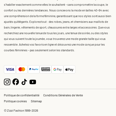
s'habiller exactement comme elles le souhaitent – sans compromettre la coupe, le
confort ou les dernières tendances. Nous concevons la mode en tailles 40-64 avec
une compréhension de la forme féminine, garantissant que nos styles sont aussi bien
ajustés qu'élégants. Explorez tout : des robes, jeans, et chemisiers aux maillots de
bain, lingerie, vêtements de sport, chaussures extra larges et accessoires. Que vous
recherchiez une nouvelle tenue de tous les jours, une tenue de soirée, ou des styles
qui vous suivent toute la journée, vous trouverez une mode grande taille qui vous
ressemble. Achetez vos favoris en ligne et découvrez une mode conçue pour les
courbes féminines – pas seulement selon les standards.
Politique de confidentialité
Conditions Générales de Vente
Politique cookies
Sitemap
© Zizzi Fashion 1999-2026