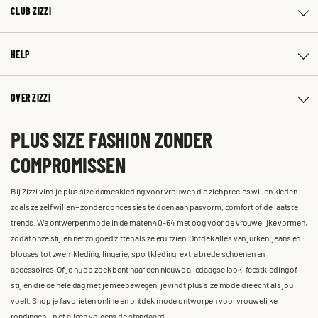
CLUB ZIZZI
HELP
OVER ZIZZI
PLUS SIZE FASHION ZONDER
COMPROMISSEN
Bij Zizzi vind je plus size dameskleding voor vrouwen die zich precies willen kleden
zoals ze zelf willen – zonder concessies te doen aan pasvorm, comfort of de laatste
trends. We ontwerpen mode in de maten 40-64 met oog voor de vrouwelijke vormen,
zodat onze stijlen net zo goed zitten als ze eruitzien. Ontdek alles van jurken, jeans en
blouses tot zwemkleding, lingerie, sportkleding, extra brede schoenen en
accessoires. Of je nu op zoek bent naar een nieuwe alledaagse look, feestkleding of
stijlen die de hele dag met je meebewegen, je vindt plus size mode die echt als jou
voelt. Shop je favorieten online en ontdek mode ontworpen voor vrouwelijke
rondingen – niet alleen volgens de standaard.