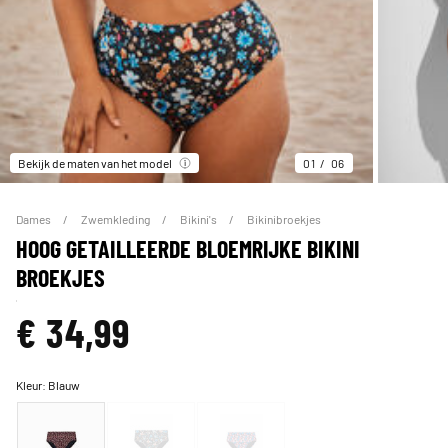
Bekijk de maten van het model
01
06
Dames
Zwemkleding
Bikini's
Bikinibroekjes
HOOG GETAILLEERDE BLOEMRIJKE BIKINI
BROEKJES
€ 34,99
Kleur:
Blauw