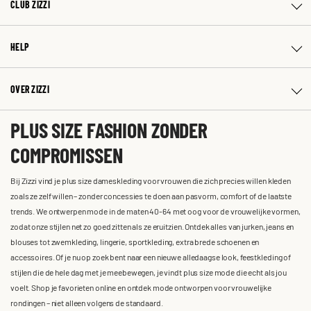
CLUB ZIZZI
HELP
OVER ZIZZI
PLUS SIZE FASHION ZONDER
COMPROMISSEN
Bij Zizzi vind je plus size dameskleding voor vrouwen die zich precies willen kleden
zoals ze zelf willen – zonder concessies te doen aan pasvorm, comfort of de laatste
trends. We ontwerpen mode in de maten 40-64 met oog voor de vrouwelijke vormen,
zodat onze stijlen net zo goed zitten als ze eruitzien. Ontdek alles van jurken, jeans en
blouses tot zwemkleding, lingerie, sportkleding, extra brede schoenen en
accessoires. Of je nu op zoek bent naar een nieuwe alledaagse look, feestkleding of
stijlen die de hele dag met je meebewegen, je vindt plus size mode die echt als jou
voelt. Shop je favorieten online en ontdek mode ontworpen voor vrouwelijke
rondingen – niet alleen volgens de standaard.