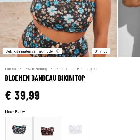
Bekijk de maten van het model
01
07
Dames
Zwemkleding
Bikini's
Bikinitopjes
BLOEMEN BANDEAU BIKINITOP
€ 39,99
Kleur:
Blauw