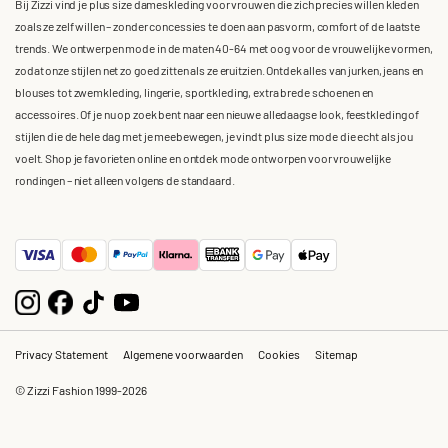
Bij Zizzi vind je plus size dameskleding voor vrouwen die zich precies willen kleden
zoals ze zelf willen – zonder concessies te doen aan pasvorm, comfort of de laatste
trends. We ontwerpen mode in de maten 40-64 met oog voor de vrouwelijke vormen,
zodat onze stijlen net zo goed zitten als ze eruitzien. Ontdek alles van jurken, jeans en
blouses tot zwemkleding, lingerie, sportkleding, extra brede schoenen en
accessoires. Of je nu op zoek bent naar een nieuwe alledaagse look, feestkleding of
stijlen die de hele dag met je meebewegen, je vindt plus size mode die echt als jou
voelt. Shop je favorieten online en ontdek mode ontworpen voor vrouwelijke
rondingen – niet alleen volgens de standaard.
Privacy Statement
Algemene voorwaarden
Cookies
Sitemap
© Zizzi Fashion 1999-2026