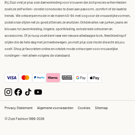
Bij Zizzi vind je plus size dameskleding voor vrouwen die zich precies willen kleden
zoals ze zelf willen – zonder concessies te doen aan pasvorm, comfort of de laatste
trends. We ontwerpen mode in de maten 40-64 met oog voor de vrouwelijke vormen,
zodat onze stijlen net zo goed zitten als ze eruitzien. Ontdek alles van jurken, jeans en
blouses tot zwemkleding, lingerie, sportkleding, extra brede schoenen en
accessoires. Of je nu op zoek bent naar een nieuwe alledaagse look, feestkleding of
stijlen die de hele dag met je meebewegen, je vindt plus size mode die echt als jou
voelt. Shop je favorieten online en ontdek mode ontworpen voor vrouwelijke
rondingen – niet alleen volgens de standaard.
Privacy Statement
Algemene voorwaarden
Cookies
Sitemap
© Zizzi Fashion 1999-2026