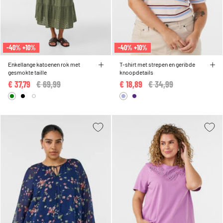
-40% +10%
-40% +10%
Enkellange katoenen rok met
T-shirt met strepen en geribde
gesmokte taille
knoopdetails
€ 37,79
Price reduced from
€ 69,99
to
€ 18,89
Price reduced from
€ 34,99
to