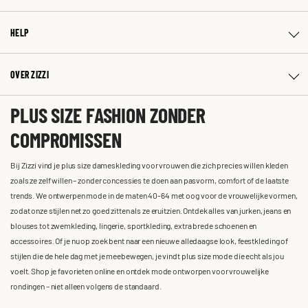
HELP
OVER ZIZZI
PLUS SIZE FASHION ZONDER
COMPROMISSEN
Bij Zizzi vind je plus size dameskleding voor vrouwen die zich precies willen kleden
zoals ze zelf willen – zonder concessies te doen aan pasvorm, comfort of de laatste
trends. We ontwerpen mode in de maten 40-64 met oog voor de vrouwelijke vormen,
zodat onze stijlen net zo goed zitten als ze eruitzien. Ontdek alles van jurken, jeans en
blouses tot zwemkleding, lingerie, sportkleding, extra brede schoenen en
accessoires. Of je nu op zoek bent naar een nieuwe alledaagse look, feestkleding of
stijlen die de hele dag met je meebewegen, je vindt plus size mode die echt als jou
voelt. Shop je favorieten online en ontdek mode ontworpen voor vrouwelijke
rondingen – niet alleen volgens de standaard.