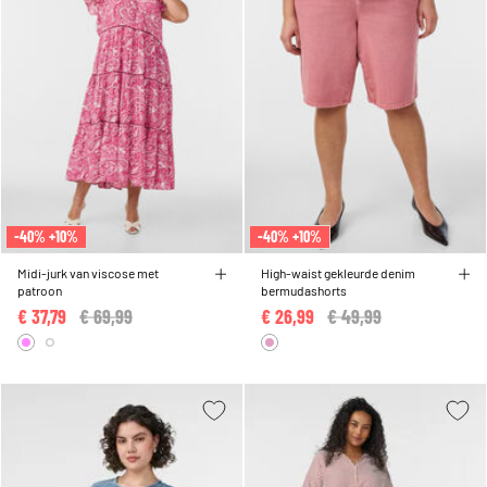
-40% +10%
-40% +10%
Midi-jurk van viscose met
High-waist gekleurde denim
patroon
bermudashorts
€ 37,79
Price reduced from
€ 69,99
to
€ 26,99
Price reduced from
€ 49,99
to