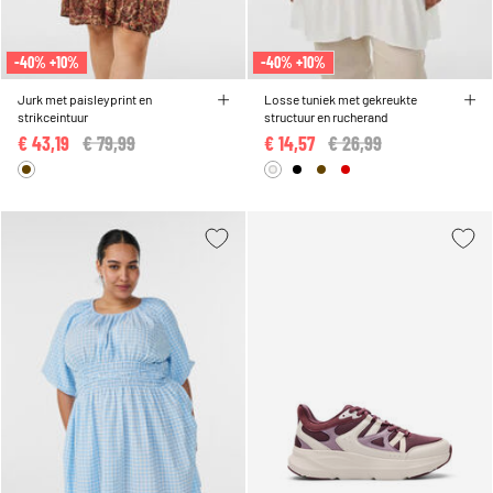
-40% +10%
-40% +10%
Jurk met paisleyprint en
Losse tuniek met gekreukte
strikceintuur
structuur en rucherand
€ 43,19
Price reduced from
€ 79,99
to
€ 14,57
Price reduced from
€ 26,99
to