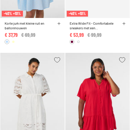
-40% +10%
-40% +10%
Korte jurk met kleine ruit en
Extra Wide Fit - Comfortabele
ballonmouwen
sneakers met een
schokabsorberende zool
€ 37,79
Price reduced from
€ 69,99
to
€ 53,99
Price reduced from
€ 99,99
to