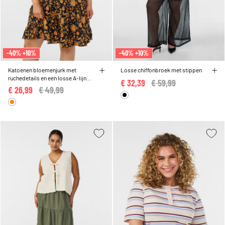
-40% +10%
-40% +10%
Katoenen bloemenjurk met
Losse chiffonbroek met stippen
ruchedetails en een losse A-lijn
€ 32,39
Price reduced from
€ 59,99
to
vorm
€ 26,99
Price reduced from
€ 49,99
to