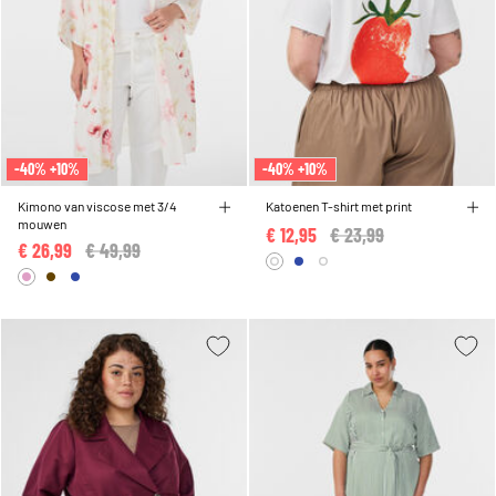
-40% +10%
-40% +10%
Kimono van viscose met 3/4
Katoenen T-shirt met print
mouwen
€ 12,95
Price reduced from
€ 23,99
to
€ 26,99
Price reduced from
€ 49,99
to