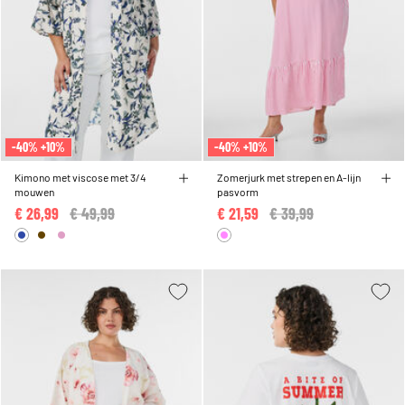
-40% +10%
-40% +10%
Kimono met viscose met 3/4
Zomerjurk met strepen en A-lijn
mouwen
pasvorm
€ 26,99
Price reduced from
€ 49,99
to
€ 21,59
Price reduced from
€ 39,99
to