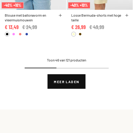
-40% +10%
-40% +10%
Blouse met ballonavorm en
Losse Bermuda-shorts met hoge
vleermuismouwen
taille
€ 13,49
Price reduced from
€ 24,99
to
€ 26,99
Price reduced from
€ 49,99
to
Toon 46 van 121 producten
MEER LADEN