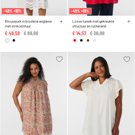
-40% +10%
-40% +10%
Blousejurk in broderie anglaise
Losse tuniek met gekreukte
met strikceintuur
structuur en rucherand
€ 48,59
Price reduced from
€ 89,99
to
€ 14,57
Price reduced from
€ 26,99
to