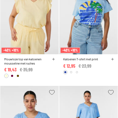
-40% +10%
-40% +10%
Mouwloze top van katoenen
Katoenen T-shirt met print
mousseline met ruches
€ 12,95
Price reduced from
€ 23,99
to
€ 19,43
Price reduced from
€ 35,99
to