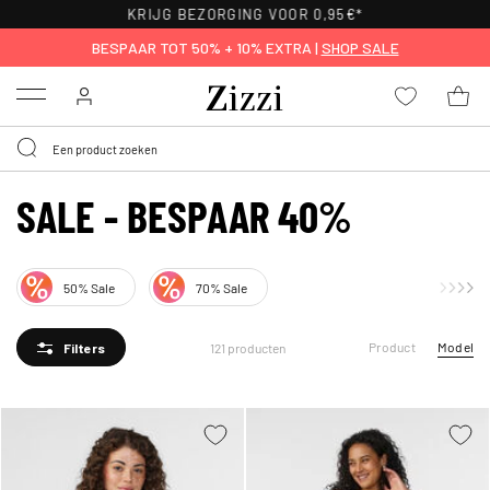
KRIJG BEZORGING VOOR 0,95€*
BESPAAR TOT 50% + 10% EXTRA |
SHOP SALE
Menu
SALE - BESPAAR 40%
50% Sale
70% Sale
Product
Model
121 producten
Filters