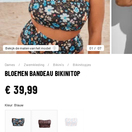
Bekijk de maten van het model
01
07
Dames
Zwemkleding
Bikini's
Bikinitopjes
BLOEMEN BANDEAU BIKINITOP
€ 39,99
Kleur:
Blauw