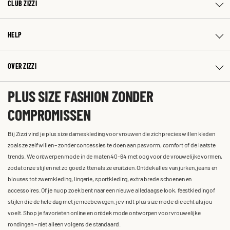
CLUB ZIZZI
HELP
OVER ZIZZI
PLUS SIZE FASHION ZONDER
COMPROMISSEN
Bij Zizzi vind je plus size dameskleding voor vrouwen die zich precies willen kleden
zoals ze zelf willen – zonder concessies te doen aan pasvorm, comfort of de laatste
trends. We ontwerpen mode in de maten 40-64 met oog voor de vrouwelijke vormen,
zodat onze stijlen net zo goed zitten als ze eruitzien. Ontdek alles van jurken, jeans en
blouses tot zwemkleding, lingerie, sportkleding, extra brede schoenen en
accessoires. Of je nu op zoek bent naar een nieuwe alledaagse look, feestkleding of
stijlen die de hele dag met je meebewegen, je vindt plus size mode die echt als jou
voelt. Shop je favorieten online en ontdek mode ontworpen voor vrouwelijke
rondingen – niet alleen volgens de standaard.