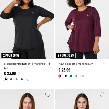
2 POUR 36.99
2 POUR 36.99
Blouse d'entraînement à manches
Haut de sport à manches 3/4
3/4
€ 23,99
€ 23,99
+10
+10