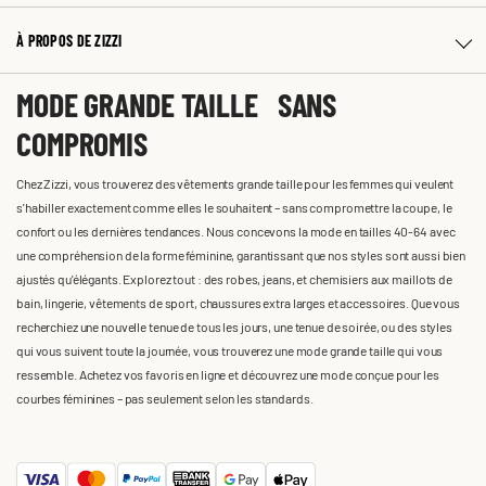
À PROPOS DE ZIZZI
MODE GRANDE TAILLE SANS
COMPROMIS
Chez Zizzi, vous trouverez des vêtements grande taille pour les femmes qui veulent
s'habiller exactement comme elles le souhaitent – sans compromettre la coupe, le
confort ou les dernières tendances. Nous concevons la mode en tailles 40-64 avec
une compréhension de la forme féminine, garantissant que nos styles sont aussi bien
ajustés qu'élégants. Explorez tout : des robes, jeans, et chemisiers aux maillots de
bain, lingerie, vêtements de sport, chaussures extra larges et accessoires. Que vous
recherchiez une nouvelle tenue de tous les jours, une tenue de soirée, ou des styles
qui vous suivent toute la journée, vous trouverez une mode grande taille qui vous
ressemble. Achetez vos favoris en ligne et découvrez une mode conçue pour les
courbes féminines – pas seulement selon les standards.