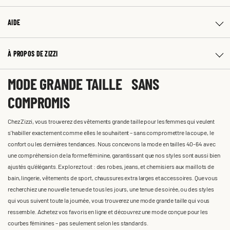
AIDE
À PROPOS DE ZIZZI
MODE GRANDE TAILLE SANS
COMPROMIS
Chez Zizzi, vous trouverez des vêtements grande taille pour les femmes qui veulent
s'habiller exactement comme elles le souhaitent – sans compromettre la coupe, le
confort ou les dernières tendances. Nous concevons la mode en tailles 40-64 avec
une compréhension de la forme féminine, garantissant que nos styles sont aussi bien
ajustés qu'élégants. Explorez tout : des robes, jeans, et chemisiers aux maillots de
bain, lingerie, vêtements de sport, chaussures extra larges et accessoires. Que vous
recherchiez une nouvelle tenue de tous les jours, une tenue de soirée, ou des styles
qui vous suivent toute la journée, vous trouverez une mode grande taille qui vous
ressemble. Achetez vos favoris en ligne et découvrez une mode conçue pour les
courbes féminines – pas seulement selon les standards.