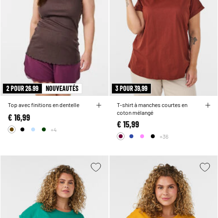
2 POUR 26.99
NOUVEAUTÉS
3 POUR 39,99
Top avec finitions en dentelle
T-shirt à manches courtes en
coton mélangé
€ 16,99
€ 15,99
+4
+36