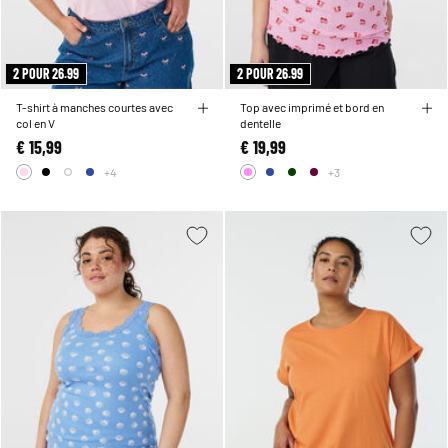
2 POUR 26.99
2 POUR 26.99
T-shirt à manches courtes avec
Top avec imprimé et bord en
col en V
dentelle
€ 15,99
€ 19,99
+4
+3