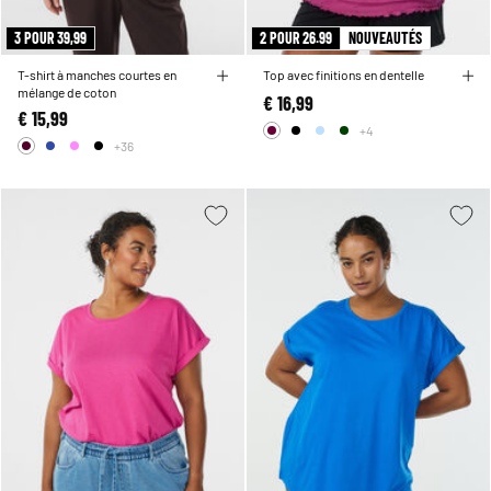
3 POUR 39,99
2 POUR 26.99
NOUVEAUTÉS
T-shirt à manches courtes en
Top avec finitions en dentelle
mélange de coton
€ 16,99
€ 15,99
+4
+36