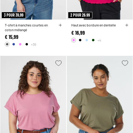
3 POUR 39,99
2 POUR 26.99
T-shirt à manches courtes en
Haut avec bordure en dentelle
coton mélangé
€ 16,99
€ 15,99
+4
+36