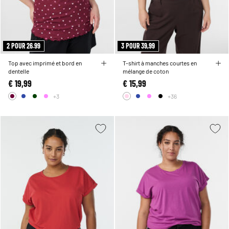
2 POUR 26.99
3 POUR 39,99
Top avec imprimé et bord en
T-shirt à manches courtes en
dentelle
mélange de coton
€ 19,99
€ 15,99
+3
+36