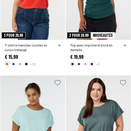
3 POUR 39,99
2 POUR 26.99
NOUVEAUTÉS
T-shirt à manches courtes en
Top avec imprimé et bord en
coton mélangé
dentelle
€ 15,99
€ 19,99
+36
+3