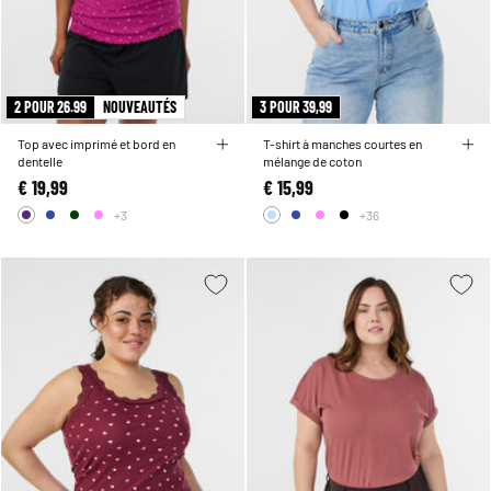
2 POUR 26.99
NOUVEAUTÉS
3 POUR 39,99
Top avec imprimé et bord en
T-shirt à manches courtes en
dentelle
mélange de coton
€ 19,99
€ 15,99
+3
+36