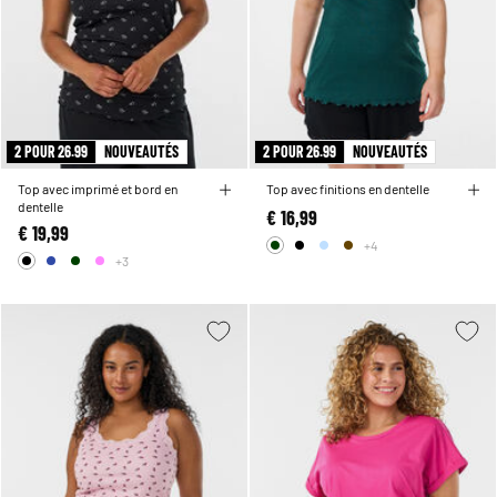
2 POUR 26.99
NOUVEAUTÉS
2 POUR 26.99
NOUVEAUTÉS
Top avec imprimé et bord en
Top avec finitions en dentelle
dentelle
€ 16,99
€ 19,99
+4
+3