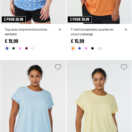
2 POUR 26.99
3 POUR 39,99
Top avec imprimé et bord en
T-shirt à manches courtes en
dentelle
coton mélangé
€ 19,99
€ 15,99
+3
+36