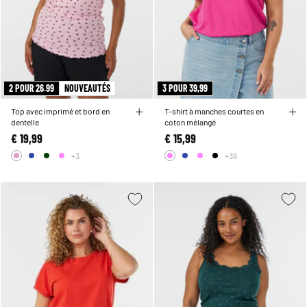
2 POUR 26.99
NOUVEAUTÉS
3 POUR 39,99
Top avec imprimé et bord en
T-shirt à manches courtes en
dentelle
coton mélangé
€ 19,99
€ 15,99
+3
+36