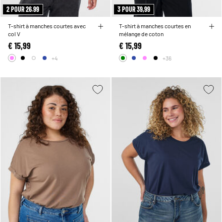
2 POUR 26.99
3 POUR 39,99
T-shirt à manches courtes avec
T-shirt à manches courtes en
col V
mélange de coton
€ 15,99
€ 15,99
+4
+36