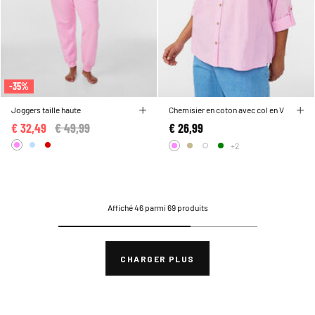
-35%
Joggers taille haute
Chemisier en coton avec col en V
€ 32,49
Price reduced from
€ 49,99
to
€ 26,99
+2
Affiché 46 parmi 69 produits
CHARGER PLUS