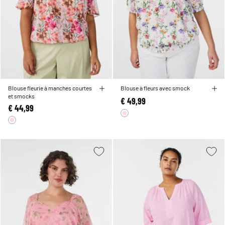
Blouse fleurie à manches courtes
Blouse à fleurs avec smock
et smocks
€ 49,99
€ 44,99