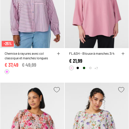
-25%
Chemise à rayures avec col
FLASH - Blouse à manches 3/4
classique et manches longues
€ 21,99
€ 37,49
Price reduced from
€ 49,99
to
+7