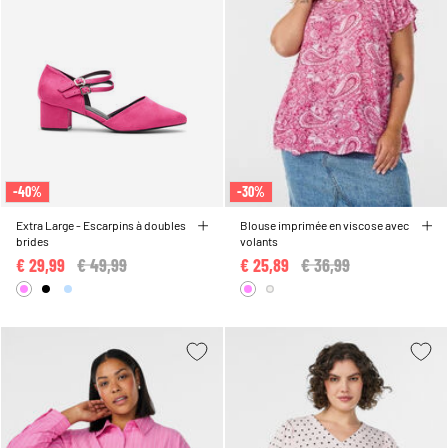
-40%
-30%
Extra Large - Escarpins à doubles
Blouse imprimée en viscose avec
brides
volants
€ 29,99
Price reduced from
€ 49,99
to
€ 25,89
Price reduced from
€ 36,99
to