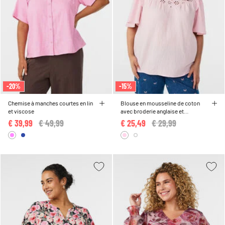
-20%
-15%
Chemise à manches courtes en lin
Blouse en mousseline de coton
et viscose
avec broderie anglaise et
manches 1/2
€ 39,99
Price reduced from
€ 49,99
to
€ 25,49
Price reduced from
€ 29,99
to