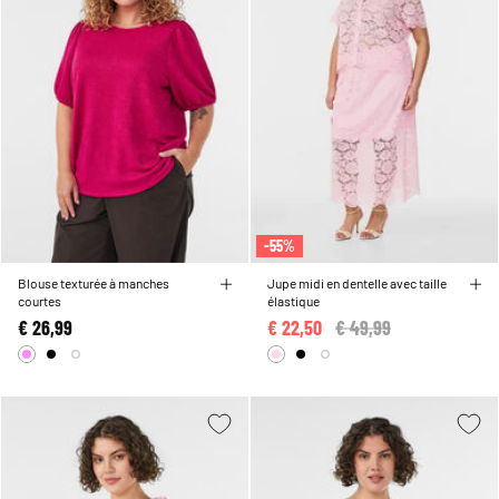
-55%
Blouse texturée à manches
Jupe midi en dentelle avec taille
courtes
élastique
€ 26,99
€ 22,50
Price reduced from
€ 49,99
to