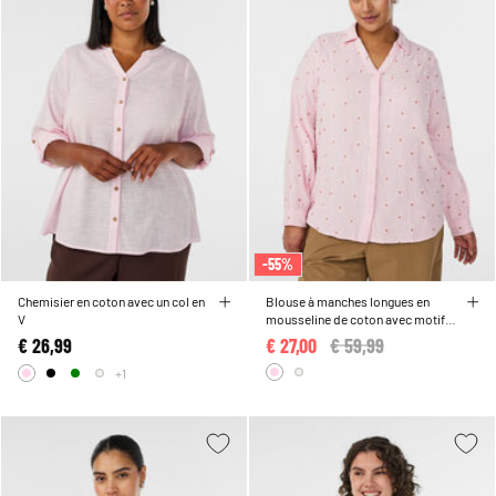
-55%
Chemisier en coton avec un col en
Blouse à manches longues en
V
mousseline de coton avec motifs
brodés
€ 26,99
€ 27,00
Price reduced from
€ 59,99
to
+1