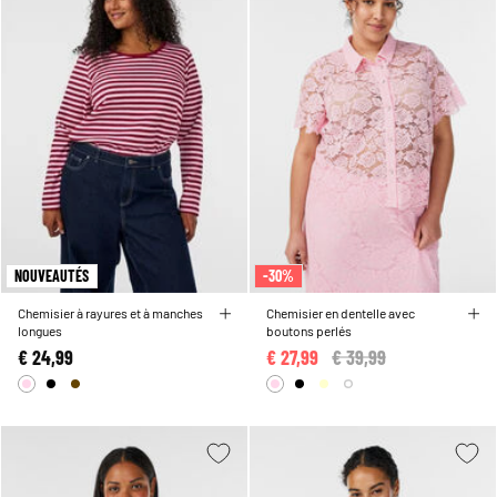
NOUVEAUTÉS
-30%
Chemisier à rayures et à manches
Chemisier en dentelle avec
longues
boutons perlés
€ 24,99
€ 27,99
Price reduced from
€ 39,99
to