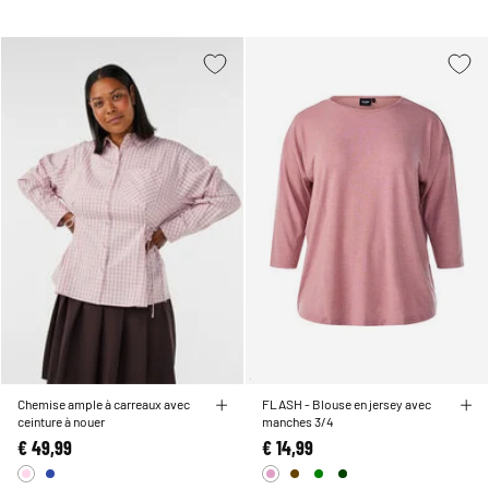
ou une veste élégante. Découvrez des styles polyvalents et fonctionnels qui
subliment vos courbes et sont aussi performants que vous. Trouvez vos essentiels
de vêtements de travail roses parfaits, comme nos
chemisiers roses à manches
longues
, et constituez une garde-robe qui vous donne confiance en vous.
Chemise ample à carreaux avec
FLASH - Blouse en jersey avec
ceinture à nouer
manches 3/4
€ 49,99
€ 14,99