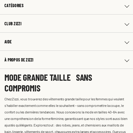
CATÉGORIES
CLUB ZIZZI
AIDE
À PROPOS DE ZIZZI
MODE GRANDE TAILLE SANS
COMPROMIS
Chez Zizzi, vous trouverez des vêtements grande taille pour les femmes qui veulent
s'habiller exactement comme elles le souhaitent – sans compromettre la coupe, le
confort ou les dernières tendances. Nous concevons la mode en tailles 40-64 avec
une compréhension de la forme féminine, garantissant que nos styles sont aussi bien
ajustés qu'élégants. Explorez tout : des robes, jeans, et chemisiers aux maillots de
bain, lingerie, vêtements de sport, chaussures extra larges et accessoires. Que vous