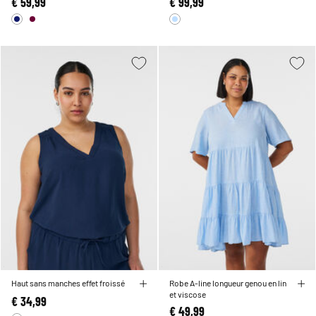
€ 59,99
€ 99,99
Haut sans manches effet froissé
Robe A-line longueur genou en lin
et viscose
€ 34,99
€ 49,99