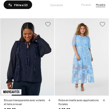
de confort et de style, ces pièces célèbrent vos courbes tout en offrant la coupe
Produit
Modèle
5 produits
parfaite pour votre soirée. Plongez dans la collection et découvrez comment les
Filtres
(2)
tenues de soirée bleues transforment votre garde-robe en une célébration de vous-
même.
NOUVEAUTÉS
Blouse transparente avec volants
Robe en maille avec applications
et liens à nouer
florales