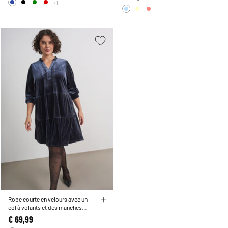
+1
Robe courte en velours avec un
col à volants et des manches
longues
€ 69,99