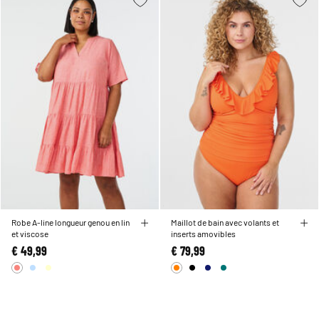
Robe A-line longueur genou en lin
Maillot de bain avec volants et
et viscose
inserts amovibles
€ 49,99
€ 79,99