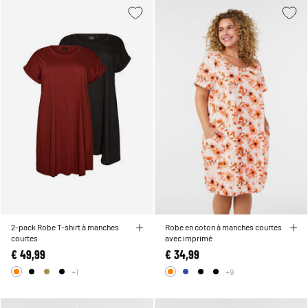
2-pack Robe T-shirt à manches
Robe en coton à manches courtes
courtes
avec imprimé
€ 49,99
€ 34,99
+1
+9