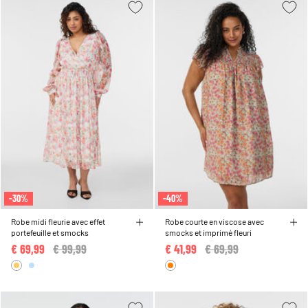
-30%
-40%
Robe midi fleurie avec effet
Robe courte en viscose avec
portefeuille et smocks
smocks et imprimé fleuri
€ 69,99
Price reduced from
€ 99,99
to
€ 41,99
Price reduced from
€ 69,99
to