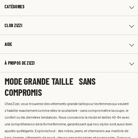
CATÉGORIES
CLUB ZIZZI
AIDE
À PROPOS DE ZIZZI
MODE GRANDE TAILLE SANS
COMPROMIS
Chez Zizzi, vous trouverez des vêtements grande taille pour les femmes qui veulent
s'habiller exactement comme elles le souhaitent – sans compromettre la coupe, le
confort ou les dernières tendances. Nous concevons la mode en tailles 40-64 avec
une compréhension de la forme féminine, garantissant que nos styles sont aussi bien
ajustés qu'élégants. Explorez tout : des robes, jeans, et chemisiers aux maillots de
bain, lingerie, vêtements de sport, chaussures extra larges et accessoires. Que vous