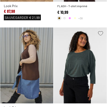
Look Prix
FLASH - T-shirt imprimé
€ 87,98
€ 10,99
SAUVEGARDER
€ 21,99
+38