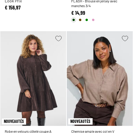
Look Prix
FLASH - Blouse en jersey avec
manches 3/4
€ 156,97
€ 14,99
NOUVEAUTÉS
NOUVEAUTÉS
Robe en velours côtelé coupe A
Chemise ample avec col en V