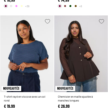
+38
+8
NOUVEAUTÉS
NOUVEAUTÉS
T-shirt rayé en viscose avec un col
Chemisier en maille ajustée à
rond
manches longues
€ 19,99
€ 26,99