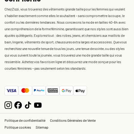
Chez Zizzi, vous trouverez des vêtements grande taille pour les femmes qui veulent
s'habiller exactement comme elles le souhaitent – sans compromettre la coupe, le
confort ou les dernières tendances. Nous concevons la mode en tailles 40-64 avec
une compréhension de la forme féminine, garantissant que nos styles sont aussi bien
ajustés qu'élégants. Explorez tout : des robes, jeans, et chemisiers aux maillots de
bain, lingerie, vêtements de sport, chaussures extra larges et accessoires. Que vous
recherchiez une nouvelle tenue de tous les jours, une tenue de soirée, ou des styles
qui vous suivent toute la journée, vous trouverez une mode grande taille qui vous
ressemble. Achetez vos favoris en ligne et découvrez une mode conçue pour les
courbes féminines – pas seulement selon les standards.
Politique de confidentialité
Conditions Générales de Vente
Politique cookies
Sitemap