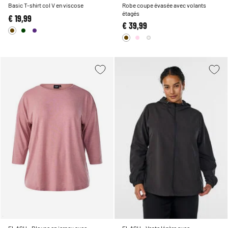
Basic T-shirt col V en viscose
Robe coupe évasée avec volants
étagés
€ 19,99
€ 39,99
FLASH - Blouse en jersey avec
FLASH - Veste légère avec