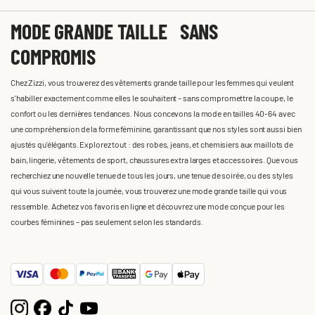
MODE GRANDE TAILLE SANS
COMPROMIS
Chez Zizzi, vous trouverez des vêtements grande taille pour les femmes qui veulent
s'habiller exactement comme elles le souhaitent – sans compromettre la coupe, le
confort ou les dernières tendances. Nous concevons la mode en tailles 40-64 avec
une compréhension de la forme féminine, garantissant que nos styles sont aussi bien
ajustés qu'élégants. Explorez tout : des robes, jeans, et chemisiers aux maillots de
bain, lingerie, vêtements de sport, chaussures extra larges et accessoires. Que vous
recherchiez une nouvelle tenue de tous les jours, une tenue de soirée, ou des styles
qui vous suivent toute la journée, vous trouverez une mode grande taille qui vous
ressemble. Achetez vos favoris en ligne et découvrez une mode conçue pour les
courbes féminines – pas seulement selon les standards.