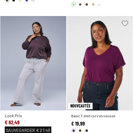
+6
+1
NOUVEAUTÉS
Look Prix
Basic T-shirt col V en viscose
€ 62,49
€ 19,99
SAUVEGARDER
€ 27,49