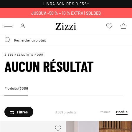
POLITIQUE DE RETOUR
DE 30 JOURS
JUSQU’À -50 % + 10 % EXTRA |
SOLDES
Menu
3.569 RÉSULTATS POUR
AUCUN RÉSULTAT
Produits (3569)
Produit
Modèle
Filtres
3.569 produits