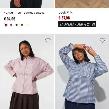
Look Prix
FLASH - T-shirt doté de boutons
€ 87,98
€ 14,99
SAUVEGARDER
€ 21,99
+8