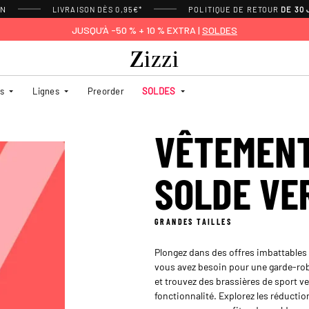
ON
LIVRAISON DÈS 0,95€*
POLITIQUE DE RETOUR
DE 30
JUSQU’À -50 % + 10 % EXTRA |
SOLDES
es
Lignes
Preorder
SOLDES
VÊTEMENT
SOLDE VE
GRANDES TAILLES
Plongez dans des offres imbattables 
vous avez besoin pour une garde-robe
et trouvez des brassières de sport ve
fonctionnalité. Explorez les réductio