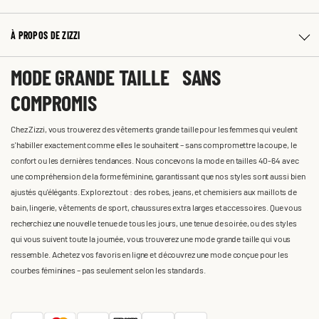
À PROPOS DE ZIZZI
MODE GRANDE TAILLE SANS
COMPROMIS
Chez Zizzi, vous trouverez des vêtements grande taille pour les femmes qui veulent
s'habiller exactement comme elles le souhaitent – sans compromettre la coupe, le
confort ou les dernières tendances. Nous concevons la mode en tailles 40-64 avec
une compréhension de la forme féminine, garantissant que nos styles sont aussi bien
ajustés qu'élégants. Explorez tout : des robes, jeans, et chemisiers aux maillots de
bain, lingerie, vêtements de sport, chaussures extra larges et accessoires. Que vous
recherchiez une nouvelle tenue de tous les jours, une tenue de soirée, ou des styles
qui vous suivent toute la journée, vous trouverez une mode grande taille qui vous
ressemble. Achetez vos favoris en ligne et découvrez une mode conçue pour les
courbes féminines – pas seulement selon les standards.