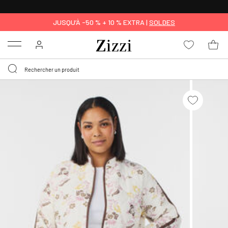
LIVRAISON DÈS 0,95€*
JUSQU’À -50 % + 10 % EXTRA |
SOLDES
Menu