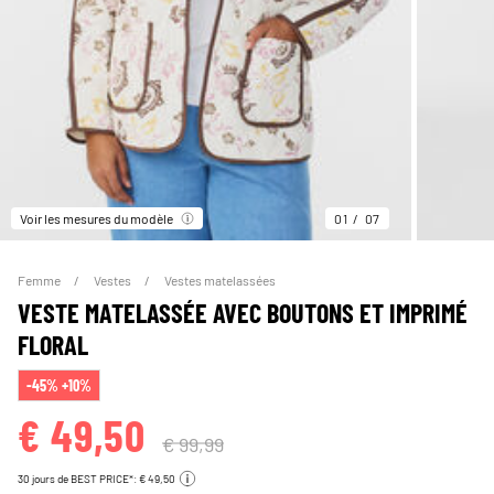
Voir les mesures du modèle
01
07
Femme
Vestes
Vestes matelassées
VESTE MATELASSÉE AVEC BOUTONS ET IMPRIMÉ
FLORAL
-45% +10%
€ 49,50
€ 99,99
30 jours de BEST PRICE*: € 49,50