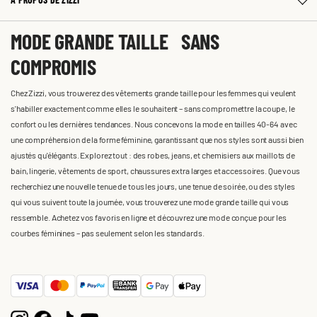
MODE GRANDE TAILLE SANS
COMPROMIS
Chez Zizzi, vous trouverez des vêtements grande taille pour les femmes qui veulent
s'habiller exactement comme elles le souhaitent – sans compromettre la coupe, le
confort ou les dernières tendances. Nous concevons la mode en tailles 40-64 avec
une compréhension de la forme féminine, garantissant que nos styles sont aussi bien
ajustés qu'élégants. Explorez tout : des robes, jeans, et chemisiers aux maillots de
bain, lingerie, vêtements de sport, chaussures extra larges et accessoires. Que vous
recherchiez une nouvelle tenue de tous les jours, une tenue de soirée, ou des styles
qui vous suivent toute la journée, vous trouverez une mode grande taille qui vous
ressemble. Achetez vos favoris en ligne et découvrez une mode conçue pour les
courbes féminines – pas seulement selon les standards.