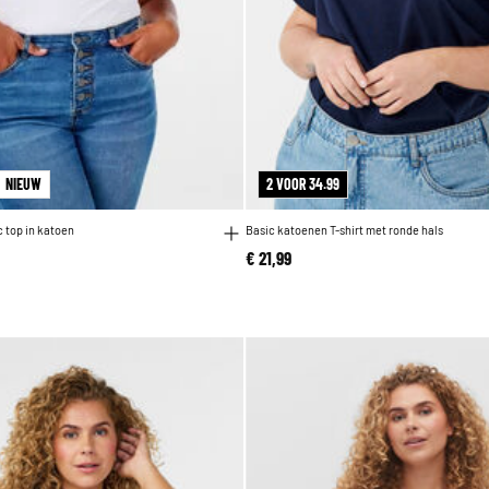
NIEUW
2 VOOR 34.99
c top in katoen
Basic katoenen T-shirt met ronde hals
€ 21,99