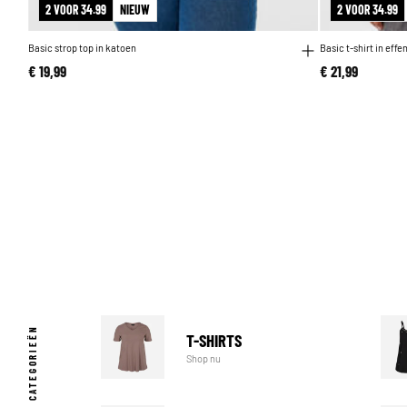
2 VOOR 34.99
NIEUW
2 VOOR 34.99
Basic strop top in katoen
Basic t-shirt in eff
€ 19,99
€ 21,99
POPULAIRE CATEGORIEËN
T-SHIRTS
Shop nu