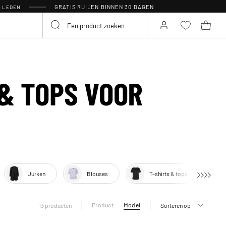
GRATIS RUILEN BINNEN 30 DAGEN
R LEDEN
 & TOPS VOOR
Jurken
Blouses
T-shirts & tops
Product
Model
13 producten
Sorteren op