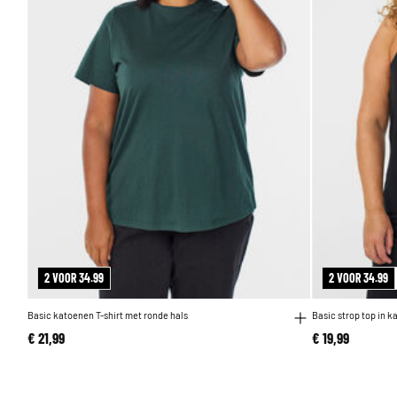
2 VOOR 34.99
2 VOOR 34.99
Basic katoenen T-shirt met ronde hals
Basic strop top in k
€ 21,99
€ 19,99