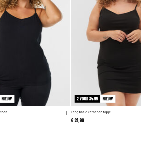
NIEUW
2 VOOR 34.99
NIEUW
atoen
Lang basic katoenen topje
€ 21,99