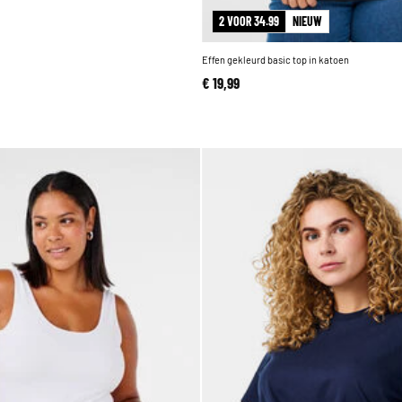
2 VOOR 34.99
NIEUW
Effen gekleurd basic top in katoen
€ 19,99