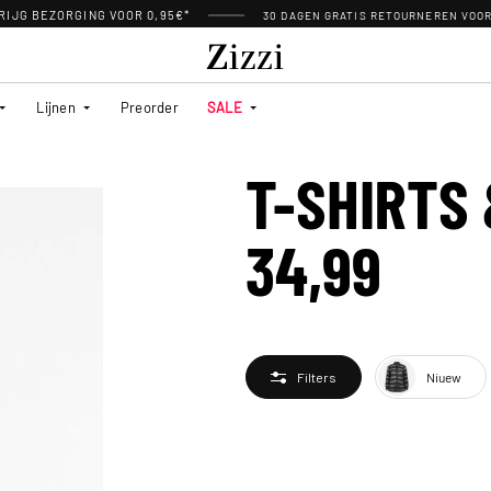
RIJG BEZORGING VOOR 0,95€*
30 DAGEN GRATIS RETOURNEREN VOO
Lijnen
Preorder
SALE
T-SHIRTS
34,99
Niuew
Filters