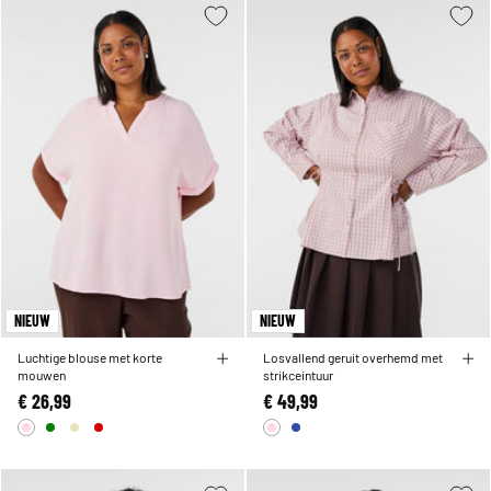
NIEUW
NIEUW
Luchtige blouse met korte
Losvallend geruit overhemd met
mouwen
strikceintuur
€ 26,99
€ 49,99