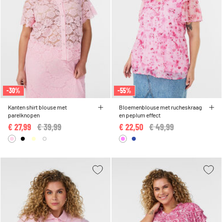
-30%
-55%
Kanten shirt blouse met
Bloemenblouse met rucheskraag
parelknopen
en peplum effect
€ 27,99
Price reduced from
€ 39,99
to
€ 22,50
Price reduced from
€ 49,99
to