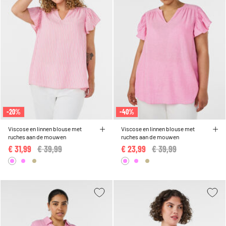
-20%
-40%
Viscose en linnen blouse met
Viscose en linnen blouse met
ruches aan de mouwen
ruches aan de mouwen
€ 31,99
Price reduced from
€ 39,99
to
€ 23,99
Price reduced from
€ 39,99
to