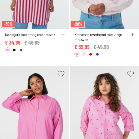
-30%
-20%
Korte jurk met kraag en borstzak
Katoenen overhemd met lange
mouwen
€ 34,99
Price reduced from
€ 49,99
to
€ 39,99
Price reduced from
€ 49,99
to