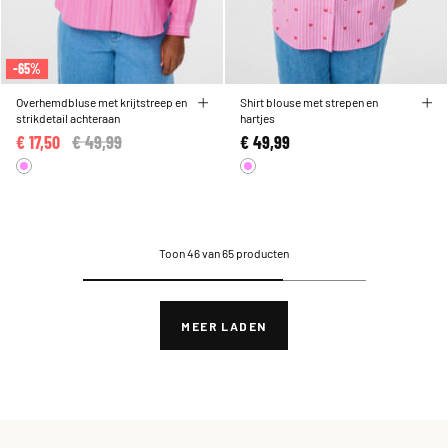
-65%
Overhemdbluse met krijtstreep en
Shirt blouse met strepen en
strikdetail achteraan
hartjes
€ 17,50
Price reduced from
€ 49,99
to
€ 49,99
Toon 46 van 65 producten
MEER LADEN