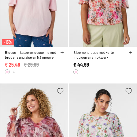
-15%
Blouse in katoen mousseline met
Bloemenblouse met korte
broderie anglaise en 1/2 mouwen
mouwen en smokwerk
€ 25,49
Price reduced from
€ 29,99
to
€ 44,99