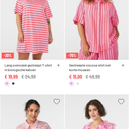
-20%
-70%
Lang oversized gestreept T-shirt
Gestreepte viscose shirt met
in biologische katoen
korte mouwen
€ 19,99
Price reduced from
€ 24,99
to
€ 15,00
Price reduced from
€ 49,99
to