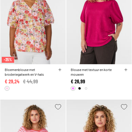
-35%
Bloemenblouse met
Blouse met textuur en korte
broderiegatwerk en V-hals
mouwen
€ 29,24
Price reduced from
€ 44,99
to
€ 26,99