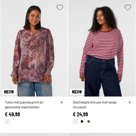
NIEUW
NIEUW
Tunic met paisleyprint en
Gestreepte blouse met lange
gesmokte manchetten
mouwen
€ 49,99
€ 24,99