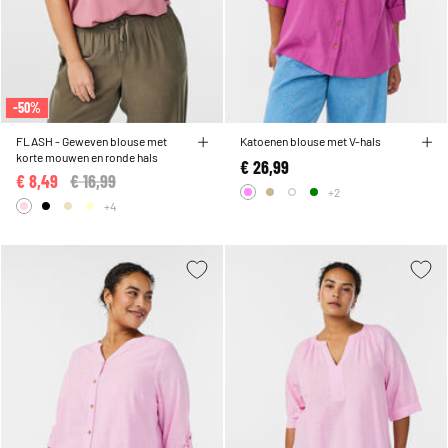
-50%
FLASH - Geweven blouse met
Katoenen blouse met V-hals
korte mouwen en ronde hals
€ 26,99
€ 8,49
Price reduced from
€ 16,99
to
+2
+4