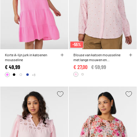
-55%
Korte A-lijn jurk in katoenen
Blouse van katoen mousseline
mousseline
met lange mouwen en
geborduurde motieven
€ 49,99
€ 27,00
Price reduced from
€ 59,99
to
+8