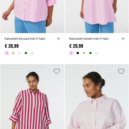
Katoenen blouse met V-hals
Katoenen tuniek met V-hals
€ 26,99
€ 29,99
+2
+4