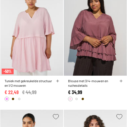
-50%
Tuniek met gekreukelde structuur
Blouse met 3/4-mouwen en
en 1/2 mouwen
ruchesdetails
€ 22,49
Price reduced from
€ 44,99
to
€ 34,99