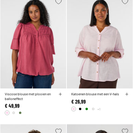
Viscose blouse met plooien en
Katoenen blouse met een V-hals
balloneffect
€ 26,99
€ 49,99
+1