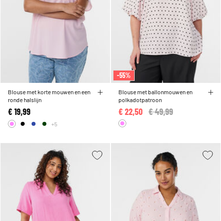
-55%
Blouse met korte mouwen en een
Blouse met ballonmouwen en
ronde halslijn
polkadotpatroon
€ 19,99
€ 22,50
Price reduced from
€ 49,99
to
+5