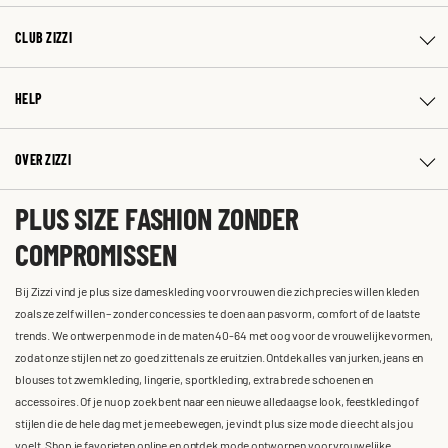
CLUB ZIZZI
HELP
OVER ZIZZI
PLUS SIZE FASHION ZONDER
COMPROMISSEN
Bij Zizzi vind je plus size dameskleding voor vrouwen die zich precies willen kleden
zoals ze zelf willen – zonder concessies te doen aan pasvorm, comfort of de laatste
trends. We ontwerpen mode in de maten 40-64 met oog voor de vrouwelijke vormen,
zodat onze stijlen net zo goed zitten als ze eruitzien. Ontdek alles van jurken, jeans en
blouses tot zwemkleding, lingerie, sportkleding, extra brede schoenen en
accessoires. Of je nu op zoek bent naar een nieuwe alledaagse look, feestkleding of
stijlen die de hele dag met je meebewegen, je vindt plus size mode die echt als jou
voelt. Shop je favorieten online en ontdek mode ontworpen voor vrouwelijke