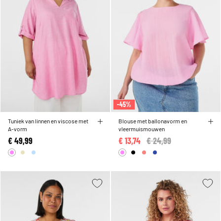
-45%
Tuniek van linnen en viscose met
Blouse met ballonavorm en
A-vorm
vleermuismouwen
€ 49,99
€ 13,74
Price reduced from
€ 24,99
to