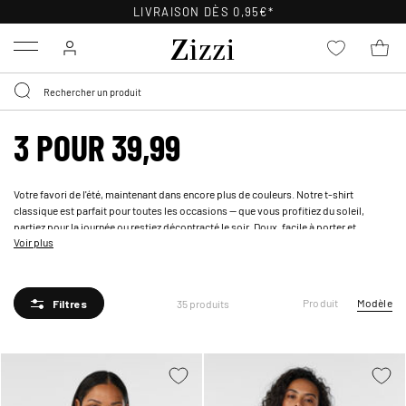
LIVRAISON DÈS 0,95€*
Menu
3 POUR 39,99
Votre favori de l'été, maintenant dans encore plus de couleurs. Notre t-shirt
classique est parfait pour toutes les occasions — que vous profitiez du soleil,
partiez pour la journée ou restiez décontracté le soir. Doux, facile à porter et
Voir plus
disponible dans une gamme de nuances à mélanger, assortir et s'approprier.
Produit
Modèle
35 produits
Filtres