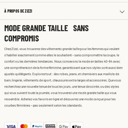
À PROPOS DE ZIZZI
MODE GRANDE TAILLE SANS
COMPROMIS
Chez Zizzi, vous trouverez des vêtements grande taille pour les femmes qui veulent
s'habiller exactement comme elles le souhaitent – sans compromettre la coupe, le
confort ou les dernières tendances. Nous concevons la mode en tailles 40-64 avec
une compréhension de la forme féminine, garantissant que nos styles sont aussi bien
ajustés qu'élégants. Explorez tout : des robes, jeans, et chemisiers aux maillots de
bain, lingerie, vêtements de sport, chaussures extra larges et accessoires. Que vous
recherchiez une nouvelle tenue de tous les jours, une tenue de soirée, ou des styles
qui vous suivent toute la journée, vous trouverez une mode grande taille qui vous
ressemble. Achetez vos favoris en ligne et découvrez une mode conçue pour les
courbes féminines – pas seulement selon les standards.