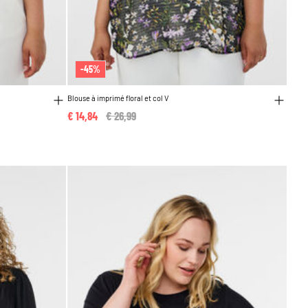
-45%
Blouse à imprimé floral et col V
€ 14,84
Price reduced from
€ 26,99
to