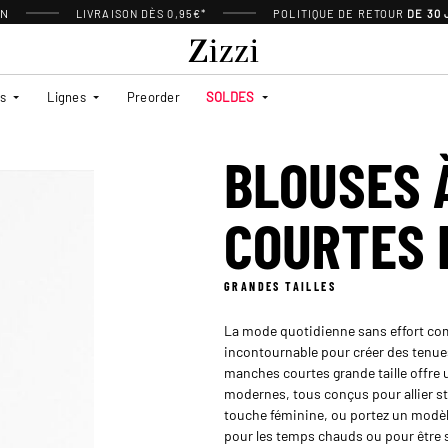
ON
LIVRAISON DÈS 0,95€*
POLITIQUE DE RETOUR
DE 30
es
Lignes
Preorder
SOLDES
BLOUSES 
COURTES 
GRANDES TAILLES
La mode quotidienne sans effort com
incontournable pour créer des tenues
manches courtes grande taille offre 
modernes, tous conçus pour allier st
touche féminine, ou portez un modèle
pour les temps chauds ou pour être 