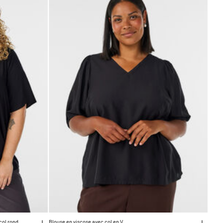
col rond
Blouse en viscose avec col en V