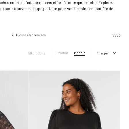
anches courtes s'adaptent sans effort à toute garde-robe. Explorez
ts pour trouver la coupe parfaite pour vos besoins en matière de
Blouses & chemises
Blouses à manches
Produit
Modèle
50 produits
Trier par