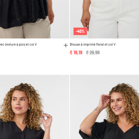
-40%
ec texture à pois et col V
Blouse à imprimé floral et col V
€ 16,19
Price reduced from
€ 26,99
to