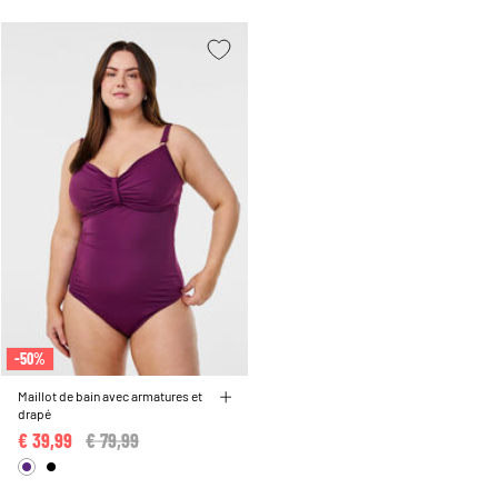
-50%
Maillot de bain avec armatures et
drapé
€ 39,99
Price reduced from
€ 79,99
to