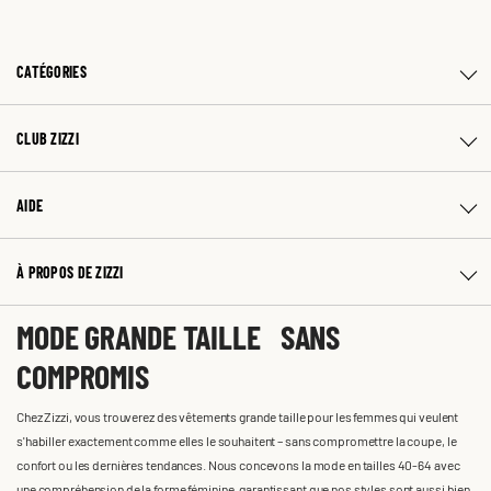
CATÉGORIES
CLUB ZIZZI
AIDE
À PROPOS DE ZIZZI
MODE GRANDE TAILLE SANS
COMPROMIS
Chez Zizzi, vous trouverez des vêtements grande taille pour les femmes qui veulent
s'habiller exactement comme elles le souhaitent – sans compromettre la coupe, le
confort ou les dernières tendances. Nous concevons la mode en tailles 40-64 avec
une compréhension de la forme féminine, garantissant que nos styles sont aussi bien