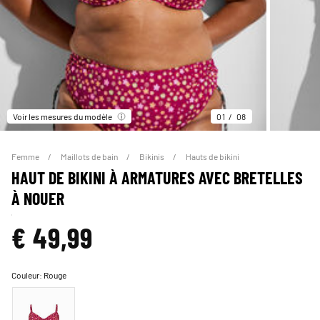
Voir les mesures du modèle
01
08
Femme
Maillots de bain
Bikinis
Hauts de bikini
HAUT DE BIKINI À ARMATURES AVEC BRETELLES
À NOUER
€ 49,99
Couleur:
Rouge