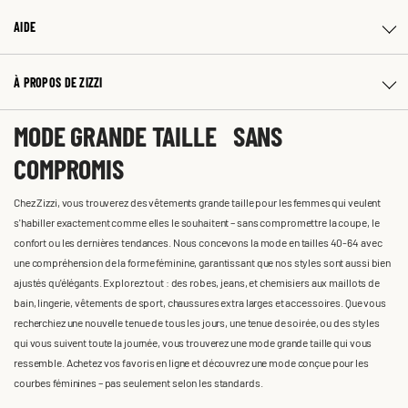
AIDE
À PROPOS DE ZIZZI
MODE GRANDE TAILLE SANS
COMPROMIS
Chez Zizzi, vous trouverez des vêtements grande taille pour les femmes qui veulent
s'habiller exactement comme elles le souhaitent – sans compromettre la coupe, le
confort ou les dernières tendances. Nous concevons la mode en tailles 40-64 avec
une compréhension de la forme féminine, garantissant que nos styles sont aussi bien
ajustés qu'élégants. Explorez tout : des robes, jeans, et chemisiers aux maillots de
bain, lingerie, vêtements de sport, chaussures extra larges et accessoires. Que vous
recherchiez une nouvelle tenue de tous les jours, une tenue de soirée, ou des styles
qui vous suivent toute la journée, vous trouverez une mode grande taille qui vous
ressemble. Achetez vos favoris en ligne et découvrez une mode conçue pour les
courbes féminines – pas seulement selon les standards.