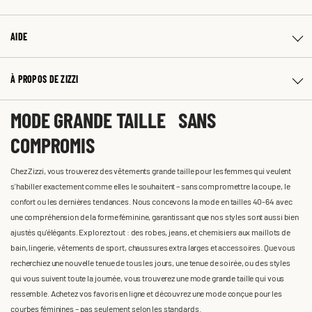
AIDE
À PROPOS DE ZIZZI
MODE GRANDE TAILLE SANS
COMPROMIS
Chez Zizzi, vous trouverez des vêtements grande taille pour les femmes qui veulent
s'habiller exactement comme elles le souhaitent – sans compromettre la coupe, le
confort ou les dernières tendances. Nous concevons la mode en tailles 40-64 avec
une compréhension de la forme féminine, garantissant que nos styles sont aussi bien
ajustés qu'élégants. Explorez tout : des robes, jeans, et chemisiers aux maillots de
bain, lingerie, vêtements de sport, chaussures extra larges et accessoires. Que vous
recherchiez une nouvelle tenue de tous les jours, une tenue de soirée, ou des styles
qui vous suivent toute la journée, vous trouverez une mode grande taille qui vous
ressemble. Achetez vos favoris en ligne et découvrez une mode conçue pour les
courbes féminines – pas seulement selon les standards.