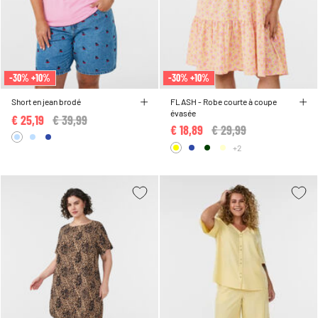
-30% +10%
-30% +10%
Short en jean brodé
FLASH - Robe courte à coupe
évasée
€ 25,19
Price reduced from
€ 39,99
to
€ 18,89
Price reduced from
€ 29,99
to
+2