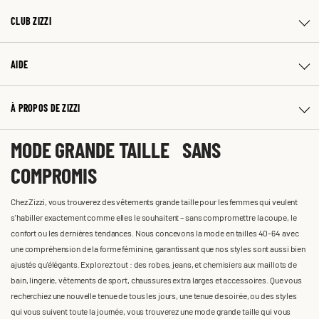
CLUB ZIZZI
AIDE
À PROPOS DE ZIZZI
MODE GRANDE TAILLE SANS
COMPROMIS
Chez Zizzi, vous trouverez des vêtements grande taille pour les femmes qui veulent
s'habiller exactement comme elles le souhaitent – sans compromettre la coupe, le
confort ou les dernières tendances. Nous concevons la mode en tailles 40-64 avec
une compréhension de la forme féminine, garantissant que nos styles sont aussi bien
ajustés qu'élégants. Explorez tout : des robes, jeans, et chemisiers aux maillots de
bain, lingerie, vêtements de sport, chaussures extra larges et accessoires. Que vous
recherchiez une nouvelle tenue de tous les jours, une tenue de soirée, ou des styles
qui vous suivent toute la journée, vous trouverez une mode grande taille qui vous