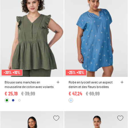
-30% +10%
-25% +10%
Blouse sans manches en
Robe en lyocell avec un aspect
mousseline de coton avec volants
denim et des fleurs brodées
€ 25,19
Price reduced from
€ 39,99
to
€ 47,24
Price reduced from
€ 69,99
to