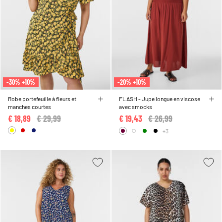
-30% +10%
-20% +10%
Robe portefeuille à fleurs et
FLASH - Jupe longue en viscose
manches courtes
avec smocks
€ 18,89
Price reduced from
€ 29,99
to
€ 19,43
Price reduced from
€ 26,99
to
+3