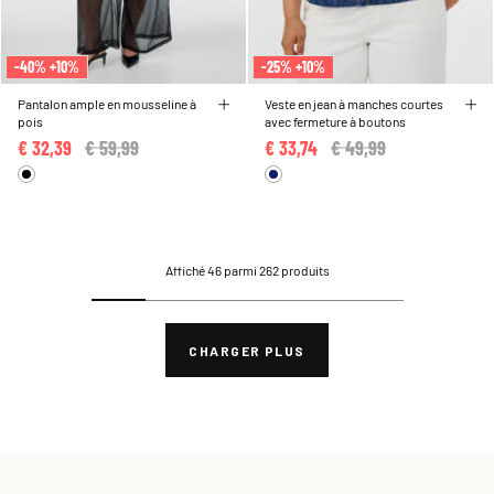
-40% +10%
-25% +10%
Pantalon ample en mousseline à
Veste en jean à manches courtes
pois
avec fermeture à boutons
€ 32,39
Price reduced from
€ 59,99
to
€ 33,74
Price reduced from
€ 49,99
to
Affiché 46 parmi 262 produits
CHARGER PLUS