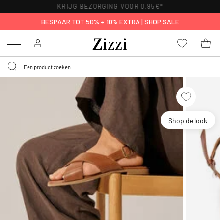
KRIJG BEZORGING VOOR 0,95€*
BESPAAR TOT 50% + 10% EXTRA |
SHOP SALE
Menu
Shop de look