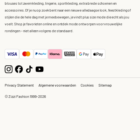
blouses tot zwemkleding, lingerie, sportkleding, extra brede schoenen en
accessoires. Of je nu op zoek bent naar een nieuwe alledaagse look, feestkleding of
stijlen die de hele dag met je meebewegen, je vindt plus size mode die echt als jou
voelt. Shop je favorieten online en ontdek mode ontworpen voor vrouwelijke
rondingen – niet alleen volgens de standaard.
Privacy Statement
Algemene voorwaarden
Cookies
Sitemap
© Zizzi Fashion 1999-2026