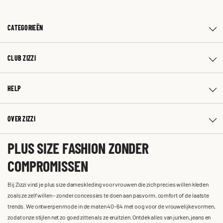
CATEGORIEËN
CLUB ZIZZI
HELP
OVER ZIZZI
PLUS SIZE FASHION ZONDER
COMPROMISSEN
Bij Zizzi vind je plus size dameskleding voor vrouwen die zich precies willen kleden
zoals ze zelf willen – zonder concessies te doen aan pasvorm, comfort of de laatste
trends. We ontwerpen mode in de maten 40-64 met oog voor de vrouwelijke vormen,
zodat onze stijlen net zo goed zitten als ze eruitzien. Ontdek alles van jurken, jeans en