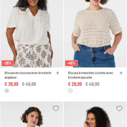
-20%
-40%
Blouse en viscose avec broderie
Blouse à manches courtes avec
anglaise
broderie ajourée
€ 39,99
Price reduced from
€ 49,99
to
€ 29,99
Price reduced from
€ 49,99
to