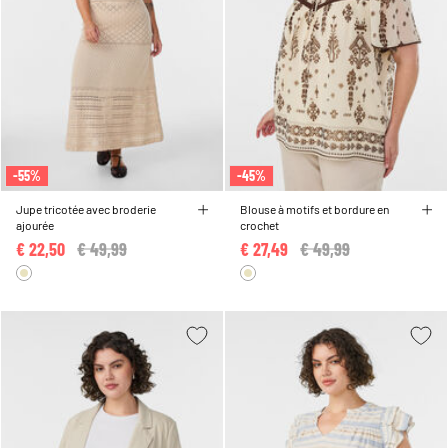
-55%
-45%
Jupe tricotée avec broderie
Blouse à motifs et bordure en
ajourée
crochet
€ 22,50
Price reduced from
€ 49,99
to
€ 27,49
Price reduced from
€ 49,99
to