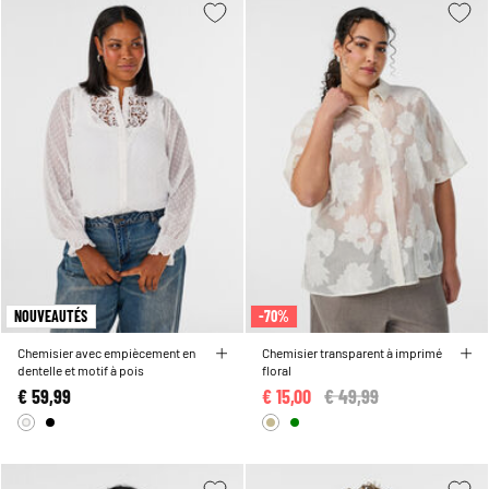
NOUVEAUTÉS
-70%
Chemisier avec empiècement en
Chemisier transparent à imprimé
dentelle et motif à pois
floral
€ 59,99
€ 15,00
Price reduced from
€ 49,99
to