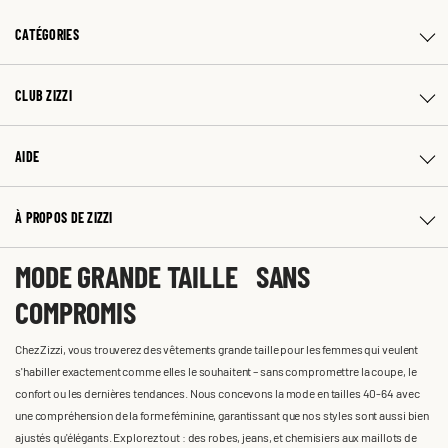
CATÉGORIES
CLUB ZIZZI
AIDE
À PROPOS DE ZIZZI
MODE GRANDE TAILLE SANS
COMPROMIS
Chez Zizzi, vous trouverez des vêtements grande taille pour les femmes qui veulent
s'habiller exactement comme elles le souhaitent – sans compromettre la coupe, le
confort ou les dernières tendances. Nous concevons la mode en tailles 40-64 avec
une compréhension de la forme féminine, garantissant que nos styles sont aussi bien
ajustés qu'élégants. Explorez tout : des robes, jeans, et chemisiers aux maillots de