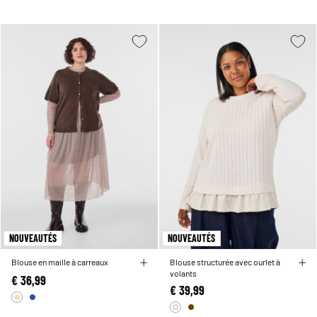
dans son élégance discrète, facile à accessoiriser avec des touches de couleur ou
des accents métalliques pour refléter votre style personnel. Des lignes épurées et
minimalistes aux pièces plus audacieuses, notre collection offre l'ajustement
parfait et la confiance nécessaire pour votre journée de travail. Découvrez
comment notre palette beige polyvalente peut vous aider à redéfinir votre garde-
robe professionnelle.
NOUVEAUTÉS
NOUVEAUTÉS
Blouse en maille à carreaux
Blouse structurée avec ourlet à
volants
€ 36,99
€ 39,99