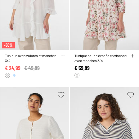
-50%
Tunique avec volants et manches
Tunique coupe évasée en viscose
3/4
avec manches 3/4
€ 24,99
Price reduced from
€ 49,99
to
€ 59,99