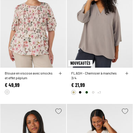
NOUVEAUTÉS
Blouse en viscose avec smocks
FLASH - Chemisier à manches
et effet péplum
3/4
€ 49,99
€ 21,99
+7