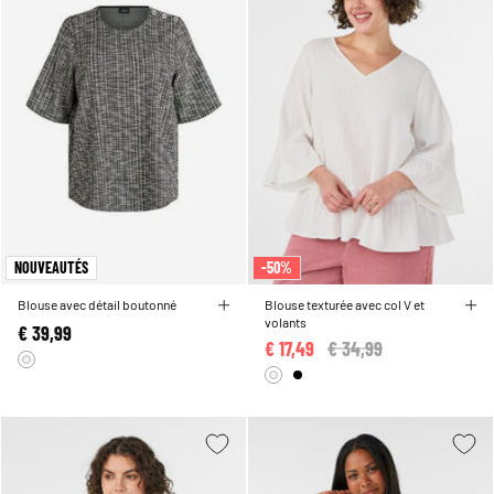
NOUVEAUTÉS
-50%
Blouse avec détail boutonné
Blouse texturée avec col V et
volants
€ 39,99
€ 17,49
Price reduced from
€ 34,99
to