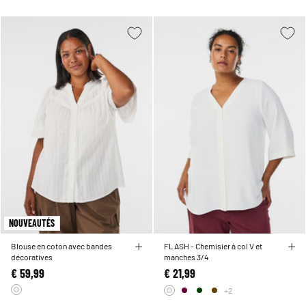
NOUVEAUTÉS
Blouse en coton avec bandes
FLASH - Chemisier à col V et
décoratives
manches 3/4
€ 59,99
€ 21,99
+2