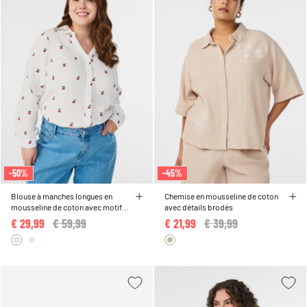
-50%
-45%
Blouse à manches longues en
Chemise en mousseline de coton
mousseline de coton avec motifs
avec détails brodés
brodés
€ 29,99
Price reduced from
€ 59,99
to
€ 21,99
Price reduced from
€ 39,99
to