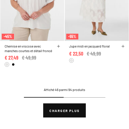
-45%
-55%
Chemise en viscose avec
Jupe midi en jacquard floral
manches courtes et détail froncé
€ 22,50
Price reduced from
€ 49,99
to
€ 27,49
Price reduced from
€ 49,99
to
Affiché 46 parmi 94 produits
CHARGER PLUS