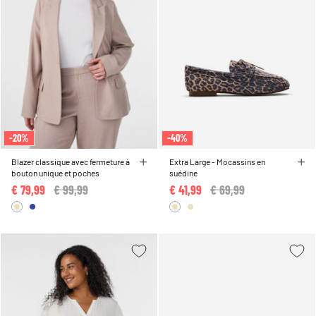
-20%
-40%
Blazer classique avec fermeture à
Extra Large - Mocassins en
bouton unique et poches
suédine
€ 79,99
Price reduced from
€ 99,99
to
€ 41,99
Price reduced from
€ 69,99
to