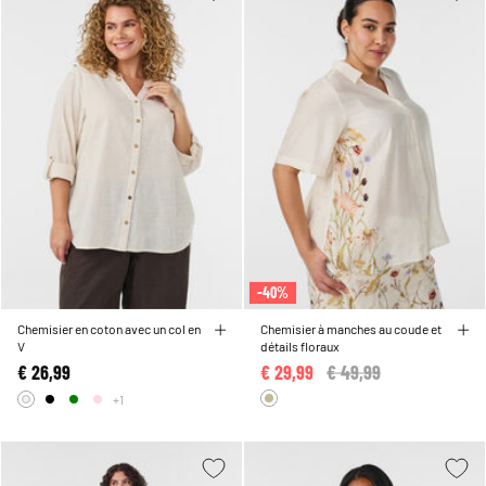
-40%
Chemisier en coton avec un col en
Chemisier à manches au coude et
V
détails floraux
€ 26,99
€ 29,99
Price reduced from
€ 49,99
to
+1