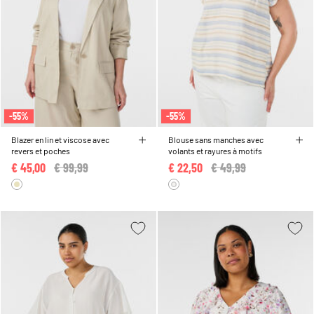
-55%
-55%
Blazer en lin et viscose avec
Blouse sans manches avec
revers et poches
volants et rayures à motifs
€ 45,00
Price reduced from
€ 99,99
to
€ 22,50
Price reduced from
€ 49,99
to