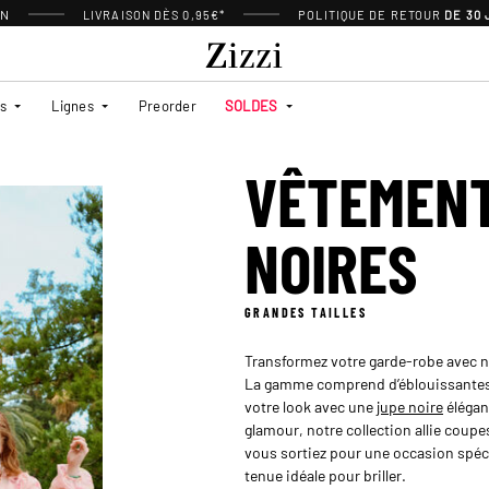
ON
LIVRAISON DÈS 0,95€*
POLITIQUE DE RETOUR
DE 30
es
Lignes
Preorder
SOLDES
VÊTEMENT
NOIRES
GRANDES TAILLES
Transformez votre garde-robe avec no
La gamme comprend d’éblouissante
votre look avec une
jupe noire
élégan
glamour, notre collection allie coupe
vous sortiez pour une occasion spéci
tenue idéale pour briller.