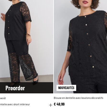
Pre
order
NOUVEAUTÉS
 août
Blouse en dentelle avec boutons décoratifs
€ 49,99
ntelle avec short intérieur