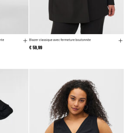
nte
Blazer classique avec fermeture boutonnée
€ 59,99