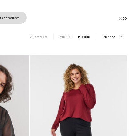
s de soirées
Produit
Modèle
20 produits
Trier par