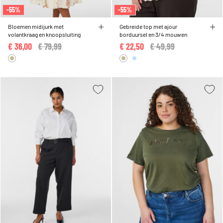
-55%
-55%
Bloemen midijurk met
Gebreide top met ajour
volantkraag en knoopsluiting
borduursel en 3/4 mouwen
€ 36,00
Price reduced from
€ 79,99
to
€ 22,50
Price reduced from
€ 49,99
to