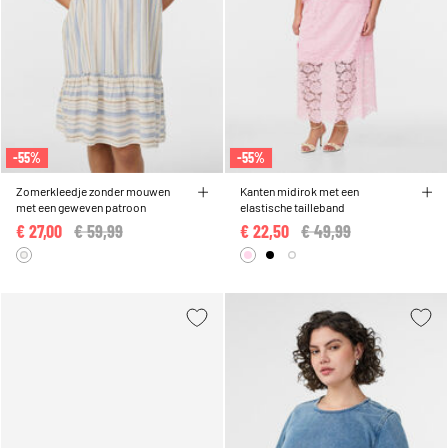
-55%
-55%
Zomerkleedje zonder mouwen
Kanten midirok met een
met een geweven patroon
elastische tailleband
€ 27,00
Price reduced from
€ 59,99
to
€ 22,50
Price reduced from
€ 49,99
to