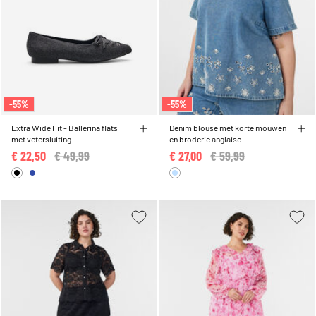
-55%
-55%
Extra Wide Fit - Ballerina flats
Denim blouse met korte mouwen
met vetersluiting
en broderie anglaise
€ 22,50
Price reduced from
€ 49,99
to
€ 27,00
Price reduced from
€ 59,99
to