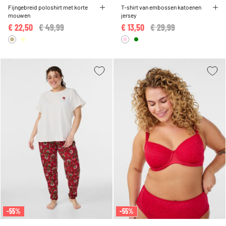
Fijngebreid poloshirt met korte
T-shirt van embossen katoenen
mouwen
jersey
€ 22,50
Price reduced from
€ 49,99
to
€ 13,50
Price reduced from
€ 29,99
to
-55%
-55%