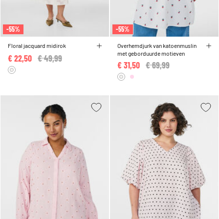
-55%
-55%
Floral jacquard midirok
Overhemdjurk van katoenmuslin
met geborduurde motieven
€ 22,50
Price reduced from
€ 49,99
to
€ 31,50
Price reduced from
€ 69,99
to