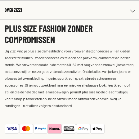
OVER ZIZZI
PLUS SIZE FASHION ZONDER
COMPROMISSEN
Bij Zizzi vind je plus size dameskleding voor vrouwen die zich precies willen kleden
zoals ze zelf willen – zonder concessies te doen aan pasvorm, comfort of de laatste
trends. We ontwerpen mode in de maten 40-64 met oog voor de vrouwelijke vormen,
zodat onze stijlen net zo goed zitten als ze eruitzien. Ontdek alles van jurken, jeans en
blouses tot zwemkleding, lingerie, sportkleding, extra brede schoenen en
accessoires. Of je nu op zoek bent naar een nieuwe alledaagse look, feestkleding of
stijlen die de hele dag met je meebewegen, je vindt plus size mode die echt als jou
voelt. Shop je favorieten online en ontdek mode ontworpen voor vrouwelijke
rondingen – niet alleen volgens de standaard.