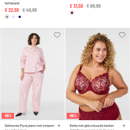
tailleband
€ 31,50
Price reduced from
€ 69,99
to
€ 22,50
Price reduced from
€ 49,99
to
-55%
-55%
Gekleurde Myra jeans met strepen
Beha met geborduurde kanten