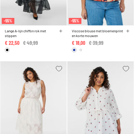
-55%
-55%
Lange A-lijn chiffon rok met
Viscose blouse met bloemenprint
stippen
en korte mouwen
€ 22,50
Price reduced from
€ 49,99
to
€ 18,00
Price reduced from
€ 39,99
to