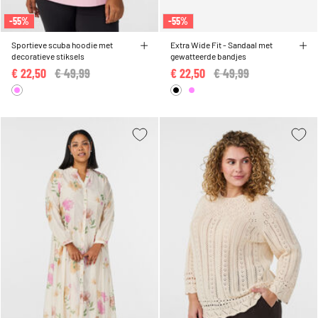
-55%
-55%
Sportieve scuba hoodie met
Extra Wide Fit - Sandaal met
decoratieve stiksels
gewatteerde bandjes
€ 22,50
Price reduced from
€ 49,99
to
€ 22,50
Price reduced from
€ 49,99
to