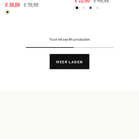
€ 22,50
Price reduced from
€ 49,99
to
€ 36,00
Price reduced from
€ 79,99
to
Toon 46 van 84 producten
MEER LADEN