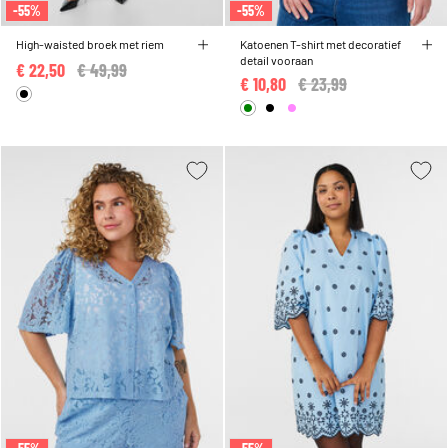
-55%
-55%
High-waisted broek met riem
Katoenen T-shirt met decoratief
detail vooraan
€ 22,50
Price reduced from
€ 49,99
to
€ 10,80
Price reduced from
€ 23,99
to