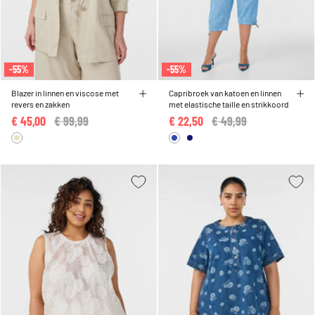
-55%
-55%
Blazer in linnen en viscose met
Capribroek van katoen en linnen
revers en zakken
met elastische taille en strikkoord
€ 45,00
Price reduced from
€ 99,99
to
€ 22,50
Price reduced from
€ 49,99
to