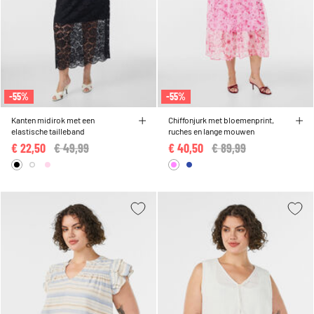
-55%
-55%
Kanten midirok met een
Chiffonjurk met bloemenprint,
elastische tailleband
ruches en lange mouwen
€ 22,50
Price reduced from
€ 49,99
to
€ 40,50
Price reduced from
€ 89,99
to