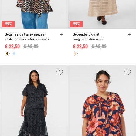
-55%
-55%
Getailleerde tuniek met een
Gebreide rok met
strikceintuur en 3/4 mouwen.
oogjesborduurwerk
€ 22,50
Price reduced from
€ 49,99
to
€ 22,50
Price reduced from
€ 49,99
to