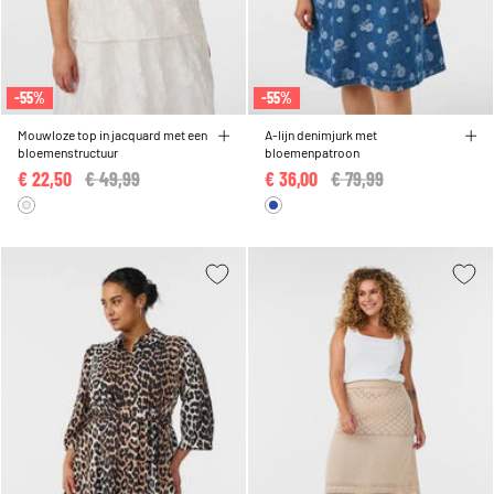
-55%
-55%
Mouwloze top in jacquard met een
A-lijn denimjurk met
bloemenstructuur
bloemenpatroon
€ 22,50
Price reduced from
€ 49,99
to
€ 36,00
Price reduced from
€ 79,99
to