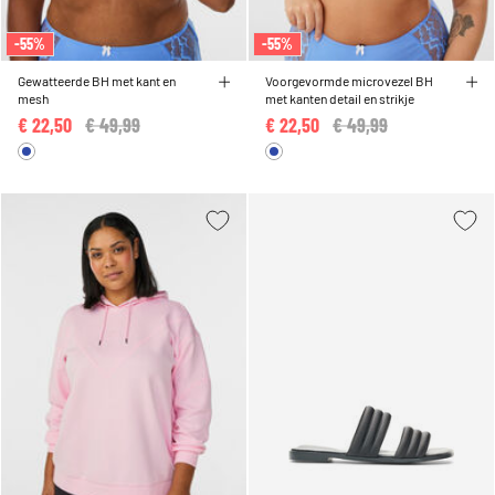
-55%
-55%
Gewatteerde BH met kant en
Voorgevormde microvezel BH
mesh
met kanten detail en strikje
€ 22,50
Price reduced from
€ 49,99
to
€ 22,50
Price reduced from
€ 49,99
to