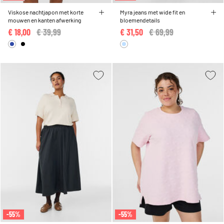
Viskose nachtjapon met korte
Myra jeans met wide fit en
mouwen en kanten afwerking
bloemendetails
€ 18,00
Price reduced from
€ 39,99
to
€ 31,50
Price reduced from
€ 69,99
to
-55%
-55%