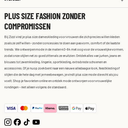
PLUS SIZE FASHION ZONDER
COMPROMISSEN
Bij Zizzi vind je plus size dameskleding voor vrouwen die zich precies willen kleden
zoals ze zelf willen – zonder concessies te doen aan pasvorm, comfort of de laatste
trends. We ontwerpen mode in de maten 40-64 met oog voor de vrouwelijke vormen,
zodat onze stijlen net zo goed zitten als ze eruitzien. Ontdek alles van jurken, jeans en
blouses tot zwemkleding, lingerie, sportkleding, extra brede schoenen en
accessoires. Of je nu op zoek bent naar een nieuwe alledaagse look, feestkleding of
stijlen die de hele dag met je meebewegen, je vindt plus size mode die echt als jou
voelt. Shop je favorieten online en ontdek mode ontworpen voor vrouwelijke
rondingen – niet alleen volgens de standaard.