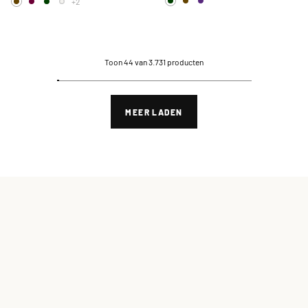
+2
Toon 44 van 3.731 producten
MEER LADEN