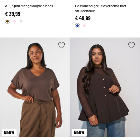
A-lijn jurk met gelaagde ruches
Losvallend geruit overhemd met
strikceintuur
€ 39,99
€ 49,99
NIEUW
NIEUW