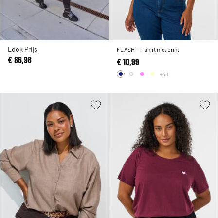
Look Prijs
FLASH - T-shirt met print
€ 86,98
€ 10,99
+38