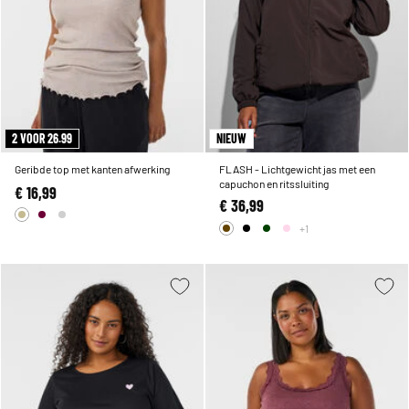
2 VOOR 26.99
NIEUW
Geribde top met kanten afwerking
FLASH - Lichtgewicht jas met een
capuchon en ritssluiting
€ 16,99
€ 36,99
+1