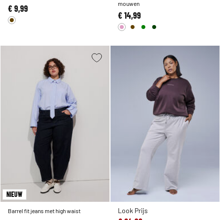
mouwen
€ 9,99
€ 14,99
NIEUW
Look Prijs
Barrel fit jeans met high waist