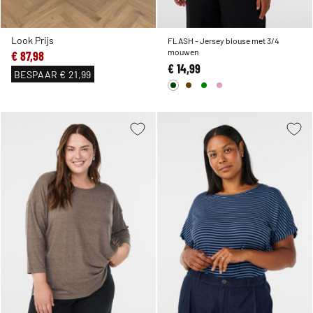
Look Prijs
FLASH - Jersey blouse met 3/4
mouwen
€ 87,98
€ 14,99
BESPAAR
€ 21,99