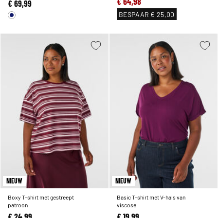
€ 64,98
€ 69,99
BESPAAR
€ 25,00
NIEUW
NIEUW
Boxy T-shirt met gestreept
Basic T-shirt met V-hals van
patroon
viscose
€ 24,99
€ 19,99