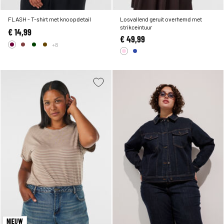
FLASH - T-shirt met knoopdetail
Losvallend geruit overhemd met
strikceintuur
€ 14,99
€ 49,99
+8
NIEUW