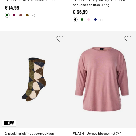
capuchon en ritssluiting
€ 14,99
€ 36,99
+8
+1
NIEUW
2-pack harlekijnpatroon sokken
FLASH - Jersey blouse met 3/4