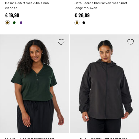
Basic T-shirt met V-hals van
Getailleerde blouse van mesh met
viscose
lange mouwen
€ 19,99
€ 26,99
FLASH - T-shirt met knoopdetail
FLASH - Lichtgewicht jas met een