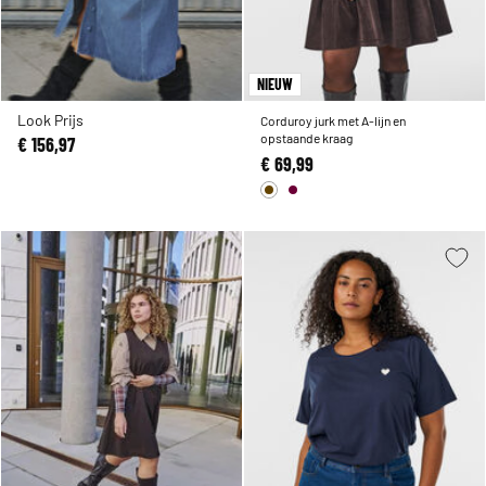
NIEUW
Look Prijs
Corduroy jurk met A-lijn en
opstaande kraag
€ 156,97
€ 69,99