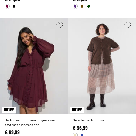
NIEUW
NIEUW
Jurk in een lichtgewicht geweven
Geruite mesh blouse
stof met ruches en een
€ 36,99
strikceintuur
€ 69,99